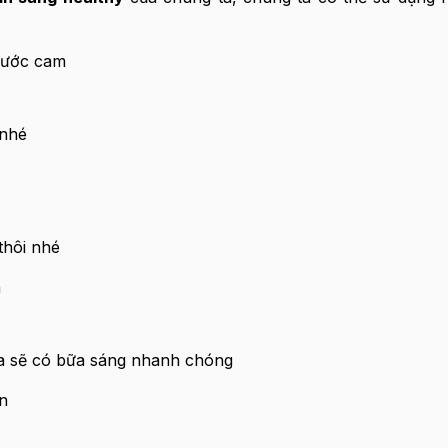
 nước cam
 nhé
thôi nhé
a
ta sẽ có bữa sáng nhanh chóng
n