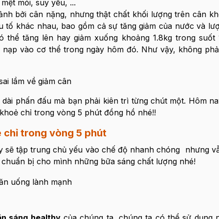
mệt mỏi, suy yếu, ...
ảnh bởi cân nặng, nhưng thật chất khối lượng trên cân kh
ếu tố khác nhau, bao gồm cả sự tăng giảm của nước và lư
ó thể tăng lên hay giảm xuống khoảng 1.8kg trong suốt 
 nạp vào cơ thể trong ngày hôm đó. Như vậy, không phả
 dài phấn đấu mà bạn phải kiên trì từng chút một. Hôm n
khoẻ chỉ trong vòng 5 phút đồng hồ nhé!!
 chỉ trong vòng 5 phút
ây sẽ tập trung chủ yếu vào chế độ nhanh chóng nhưng 
để chuẩn bị cho mình những bữa sáng chất lượng nhé!
ăn sáng healthy
của chúng ta, chúng ta có thể sử dụng 