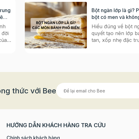
Trung
Bột ngàn lớp là gì? 
sẽ
bột có men và khôn
dụng phổ biến
nh
Hiểu đúng về bột ng
 đời
quyết tạo nên lớp b
của
tan, xốp nhẹ đặc t
còn
thực châu Âu Nếu 
 những
mê mẩn những chiếc
h trung
vàng ruộm, bánh N
y
giòn rụm, hay chiếc
sáng
vent nhỏ xinh bày t
ừ
trà, thì tất cả đều c
ình
“nguyên liệu gốc” c
ng thức với Bee
mò cho
ngàn lớp (Puff Pastr
ã
bột này được xem là
 2025
của các dòng bánh 
tạo nên từng lớp bá
hướng
giòn tan, thơm bơ đ
HƯỚNG DẪN KHÁCH HÀNG TRA CỨU
mẩn
mà không loại bột 
em
làm được. Bột ngàn 
Chính sách khách hàng