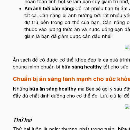
hoàn toàn tinh bột sẽ làm bạn suy giảm trí nhớ, 
Ám ảnh bởi cân nặng:
Có rất nhiều bạn bị ám 
tất cả. Cân nặng bị ảnh hưởng bởi rất nhiều y
dự trữ bên trong cơ thể của bạn. Cân nặng c
thuộc vào lượng thức ăn và nước uống bạn đã
giảm là bạn đã giảm được cân đâu nhé!!
Ăn sạch để có được cơ thể khoẻ đẹp là cả quá trình
chúng mình chuẩn bị
bữa sáng healthy
tốt cho sức 
Chuẩn bị ăn sáng lành mạnh cho sức khỏe
Những
bữa ăn sáng healthy
mà Bee sẽ gợi ý sau đ
đầy đủ chất dinh dưỡng cho cơ thể đó. Lưu giữ lại 
Thứ hai
Thứ hai luôn là ngày thường nhất trong tuần,
bữa 