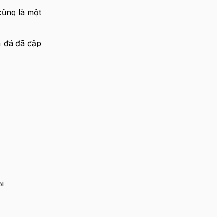
cũng là một
 đá đã đập
i