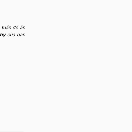
 tuần để ăn
thy
của bạn