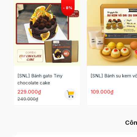
[SNL] Bánh gato Tiny
[SNL] Bánh su kem vỏ
chocolate cake
229.000₫
109.000₫
249.000₫
Côn