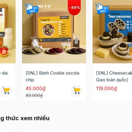
 dai
[SNL] Bánh Cookie socola
[SNL] Cheesecak
chip
Giao toàn quốc)
45.000₫
119.000₫
89.000₫
g thức xem nhiều