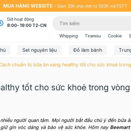
MUA HÀNG WEBSITE -
Giảm 25K ship đơn từ 500K mã FSTT
Giờ hoạt động
8:00- 19:00 T2-CN
Whipping
Tiramisu
Cookie
chủ
Set nguyên liệu
Đồ làm bánh
Trun
Cách chuẩn bị bữa ăn sáng healthy tốt cho sức khoẻ trong
lthy tốt cho sức khoẻ trong vòng
nhiều người quan tâm. Mọi người bắt đầu chú ý đến bữa ă
úp giữ gìn vóc dáng và bảo vệ sức khỏe. Hôm nay
Beemart