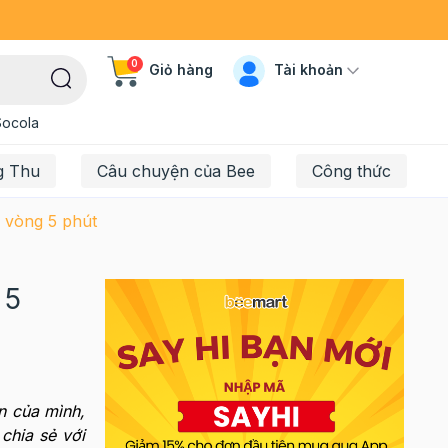
0
Tài khoản
Giỏ hàng
Socola
g Thu
Câu chuyện của Bee
Công thức
 vòng 5 phút
 5
n của mình,
chia sẻ với