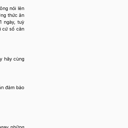
ông nói lên
ợng thức ăn
1 ngày, tuỳ
i cứ số cân
ay hãy cùng
vẫn đảm bảo
ngay những