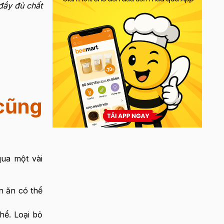
đầy đủ chất
 cũng
ua một vài
n ăn có thể
hể. Loại bỏ