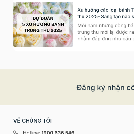
Xu hướng các loại bánh 
thu 2025- Sáng tạo nào 
bùng nổ?
Mỗi năm những dòng bá
trung thu mới lại được ra
nhằm đáp ứng nhu cầu 
người tiêu dùng. Không 
đóng khuôn mình trong
hình mẫu của chiếc bán
thu truyền thống, giờ đâ
những chiếc bánh được 
tạo thay đổi nhiều hơn t
hương vị, màu sắc đến h
Đăng ký nhận cô
dáng bên ngoài gây tò 
biết bao người. Chị em đ
chuẩn bị cho Trung thu
đến đâu rồi nhỉ? Cùng
Beemart cập nhật 5 xu 
VỀ CHÚNG TÔI
bánh trung thu đẹp mê 
mùa Trăng năm nay nhé! X
Hotline:
1900 636 546