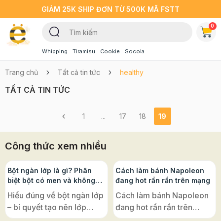
GIẢM 25K SHIP ĐƠN TỪ 500K MÃ FSTT
0
Whipping
Tiramisu
Cookie
Socola
Trang chủ
Tất cả tin tức
healthy
TẤT CẢ TIN TỨC
1
...
17
18
19
Công thức xem nhiều
Bột ngàn lớp là gì? Phân
Cách làm bánh Napoleon
biệt bột có men và không
đang hot rần rần trên mạng
men, ứng dụng phổ biến
Hiểu đúng về bột ngàn lớp
Cách làm bánh Napoleon
– bí quyết tạo nên lớp
đang hot rần rần trên
bánh giòn tan, xốp nhẹ
mạng – hoá ra lại cực dễ