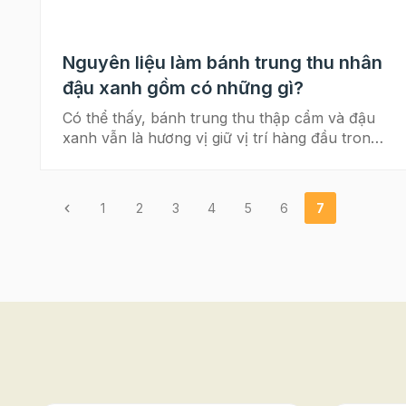
Nguyên liệu làm bánh trung thu nhân
đậu xanh gồm có những gì?
Có thể thấy, bánh trung thu thập cẩm và đậu
xanh vẫn là hương vị giữ vị trí hàng đầu trong
sự lựa chọn của đa số người dân Việt Nam
trong mỗi dịp lễ Trung thu. Vậy nguyên liệu
làm bánh trung thu nhân đậu xanh gồm có
1
2
3
4
5
6
7
những gì? Và công thức làm ra sao? Theo dõi
bài viết này để bỏ túi công thức tuyệt vời này
nhé! Cách làm bánh trung thu hoa nổi đẹp mê
mẩn Bánh trung thu yến mạch cho người ăn
kiêng Đi kèm với trào lưu bánh trung thu
handmade ngày càng được lan rộng thì những
thông tin này cực kì bổ ích và quan trọng.
Hôm nay, Beemart sẽ cùng bạn lưu lại công
thức và tìm hiểu nguyên liệu làm bánh trung
thu nhân đậu xanh đơn giản tại nhà để trổ