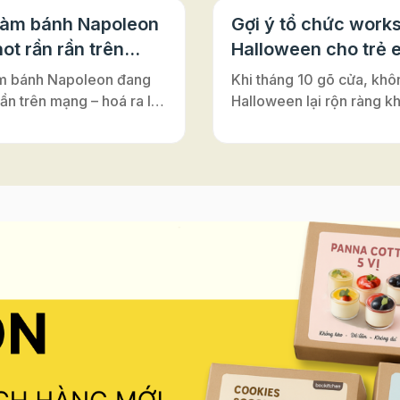
làm bánh Napoleon
Gợi ý tổ chức work
ot rần rần trên
Halloween cho trẻ 
m bánh Napoleon đang
Khi tháng 10 gõ cửa, khô
rần trên mạng – hoá ra lại
Halloween lại rộn ràng k
ới đế bánh ngàn lớp Puff
nơi – từ lớp học, trung tâ
Vì sao bánh có tên là
Anh cho tới những câu lạ
on”? Nghe đến
nhỏ. Đây luôn là dịp để m
on”, nhiều người thường
cùng hóa thân, vui chơi v
y đến vị hoàng đế lừng
nối. Và nếu bạn đang tìm
 Pháp. Nhưng thật ra,
hoạt động Halloween vừa 
ấy chỉ là một sự nhầm lẫn
vừa an toàn, vừa dễ tổ ch
rong lịch sử ẩm thực. Bánh
những buổi workshop là
n vốn có tên gốc là
sẽ là gợi ý tuyệt vời. Khô
euille”, nghĩa là “ngàn lớp
mang lại niềm vui khi đượ
”. Món bánh này được
sáng tạo, hoạt động làm
ấy cảm hứng từ vùng
còn giúp trẻ rèn luyện sự
Ý), rồi lan sang Pháp và
léo, khả năng tập trung và