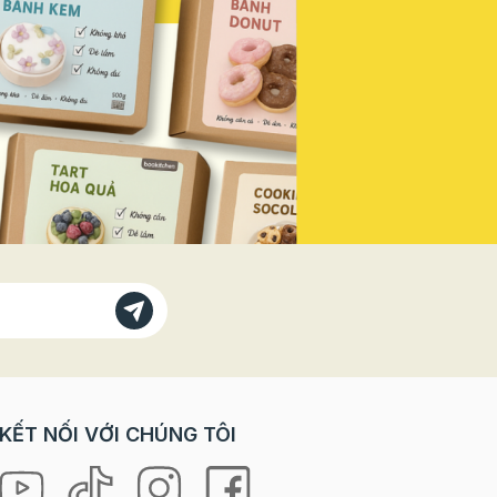
cả đều
vé VIP" để dẫn đầu xu hướng,
tạo dấu ấn khác biệt và bùng nổ
Vì sao
doanh thu mùa lễ hội năm nay! Vì
bánh
Sao Bạn Không Thể Đứng Ngoài
 với các
"Sân Khấu" Này? Trong các dịp
trò chơi
lễ lớn, đặc biệt là ngày Quốc
orkshop
khánh, tâm lý khách hàng có sự
rải
thay đổi rõ rệt: Nhu cầu "check-
ưng lại
in" tăng vọt: Khách hàng, đặc
à cả
biệt là giới trẻ, luôn tìm kiếm
 “tự tay
những sản phẩm, không gian
 là
mang đậm tinh thần lễ hội để
ng mang
chụp ảnh và chia sẻ lên mạng xã
hội. Sẵn sàng chi tiêu cho trải
loween
nghiệm: Họ không chỉ mua một
chiếc bánh, một ly nước, mà họ
ợp cho
mua cả không khí, cảm xúc và
KẾT NỐI VỚI CHÚNG TÔI
niềm tự hào. Ưu tiên các sản
hỉ cần
phẩm phiên bản giới hạn (Limited