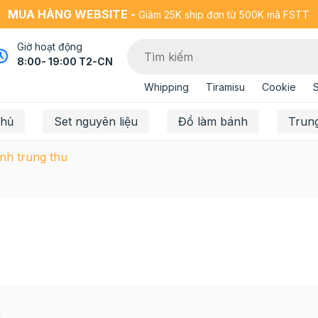
MUA HÀNG WEBSITE -
Giảm 25K ship đơn từ 500K mã FSTT
Giờ hoạt động
8:00- 19:00 T2-CN
Whipping
Tiramisu
Cookie
chủ
Set nguyên liệu
Đồ làm bánh
Trun
nh trung thu