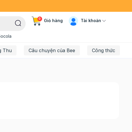
0
Tài khoản
Giỏ hàng
Socola
g Thu
Câu chuyện của Bee
Công thức