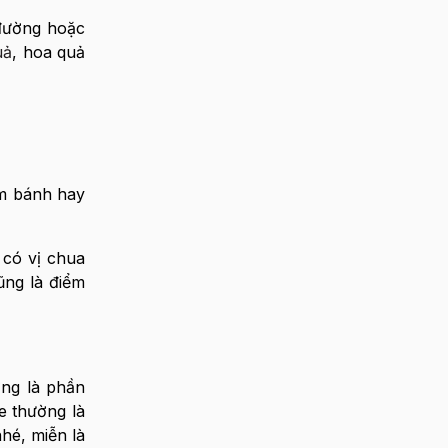
 đường hoặc
uả
, hoa quả
àm bánh hay
 có vị chua
ng là điểm
ờng là phần
e thường là
hé, miễn là