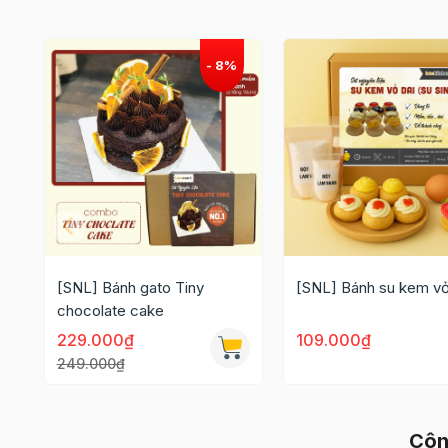
[SNL] Bánh gato Tiny
[SNL] Bánh su kem vỏ
chocolate cake
229.000₫
109.000₫
249.000₫
Côn