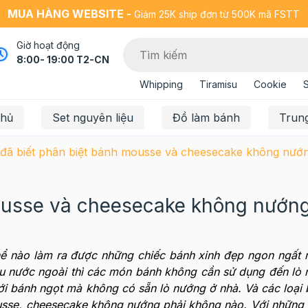
MUA HÀNG WEBSITE -
Giảm 25K ship đơn từ 500K mã FSTT
Giờ hoạt động
8:00- 19:00 T2-CN
Whipping
Tiramisu
Cookie
chủ
Set nguyên liệu
Đồ làm bánh
Trun
đã biết phân biệt bánh mousse và cheesecake không nướ
mousse và cheesecake không nướn
hể nào làm ra được những chiếc bánh xinh đẹp ngon ngất n
u nước ngoài thì các món bánh không cần sử dụng đến lò 
iới bánh ngọt mà không có sẵn lò nướng ở nhà. Và các loại
usse, cheesecake không nướng phải không nào. Với những 