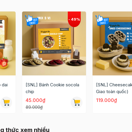
 dai
[SNL] Bánh Cookie socola
[SNL] Cheesecak
chip
Giao toàn quốc)
45.000₫
119.000₫
89.000₫
g thức xem nhiều