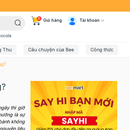
0
Tài khoản
Giỏ hàng
Socola
g Thu
Câu chuyện của Bee
Công thức
ng?
g?
gây thì giờ
nướng là sự
 bánh không
nguyên liệu