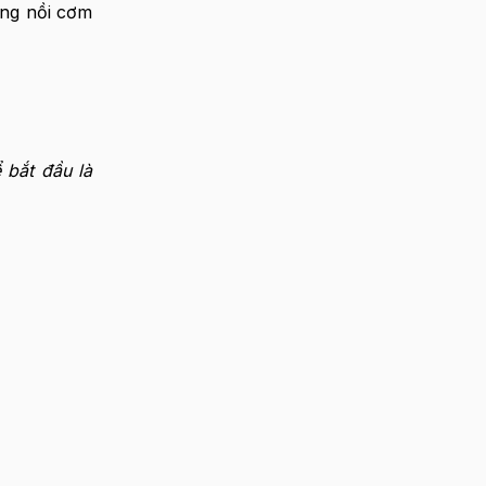
ụng nồi cơm
 bắt đầu là