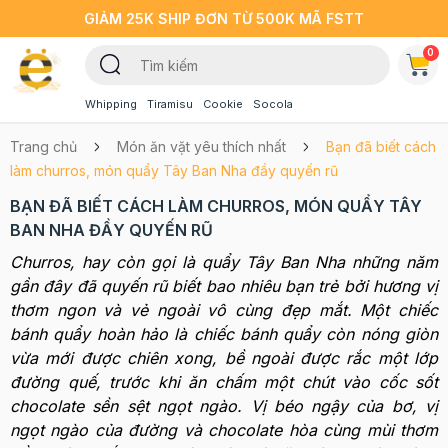
GIẢM 25K SHIP ĐƠN TỪ 500K MÃ FSTT
0
Whipping
Tiramisu
Cookie
Socola
Trang chủ
Món ăn vặt yêu thích nhất
Bạn đã biết cách
làm churros, món quẩy Tây Ban Nha đầy quyến rũ
BẠN ĐÃ BIẾT CÁCH LÀM CHURROS, MÓN QUẨY TÂY
BAN NHA ĐẦY QUYẾN RŨ
Churros, hay còn gọi là quẩy Tây Ban Nha những năm
gần đây đã quyến rũ biết bao nhiêu bạn trẻ bởi hương vị
thơm ngon và vẻ ngoài vô cùng đẹp mắt. Một chiếc
bánh quẩy hoàn hảo là chiếc bánh quẩy còn nóng giòn
vừa mới được chiên xong, bề ngoài được rắc một lớp
đường quế, trước khi ăn chấm một chút vào cốc sốt
chocolate sền sệt ngọt ngào. Vị béo ngậy của bơ, vị
ngọt ngào của đường và chocolate hòa cùng mùi thơm