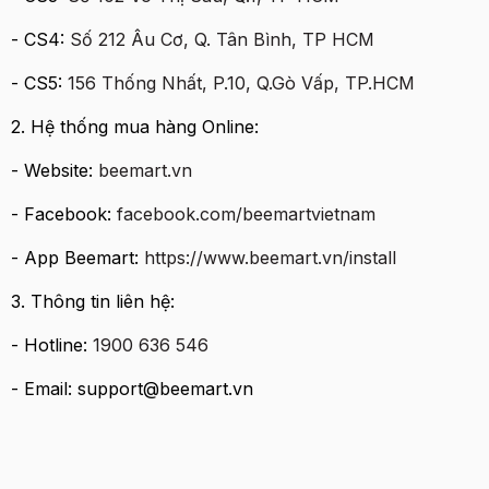
- CS4:
Số 212 Âu Cơ, Q. Tân Bình, TP HCM
- CS5:
156 Thốn
g Nhất, P.10, Q.Gò Vấp, TP.HCM
2. Hệ thống mua hàng Online:
- Website:
beemart.vn
- Facebook:
facebook.com/beemartvietnam
- App Beemart:
https://www.beemart.vn/install
3. Thông tin liên hệ:
- Hotline:
1900 636 546
- Email: support@beemart.vn