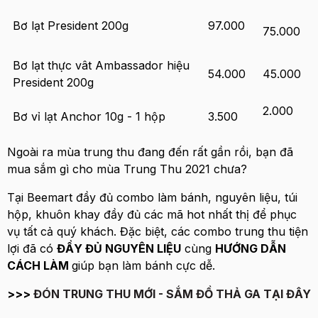
Bơ lạt President 200g
97.000
75.000
Bơ lạt thực vât Ambassador hiệu
54.000
45.000
President 200g
2.000
Bơ vỉ lạt Anchor 10g - 1 hộp
3.500
Ngoài ra mùa trung thu đang đến rất gần rồi, bạn đã
mua sắm gì cho mùa Trung Thu 2021 chưa?
Tại Beemart đầy đủ combo làm bánh, nguyên liệu, túi
hộp, khuôn khay đầy đủ các mã hot nhất thị để phục
vụ tất cả quý khách. Đặc biệt, các combo trung thu tiện
lợi đã có
ĐẦY ĐỦ NGUYÊN LIỆU
cùng
HƯỚNG DẪN
CÁCH LÀM
giúp bạn làm bánh cực dễ.
>>>
ĐÓN TRUNG THU MỚI - SẮM ĐỒ THẢ GA TẠI ĐÂY