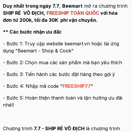
Duy nhất trong ngày 7.7
,
Beemart
mở ra chương trình
SHIP RẺ VÔ ĐỊCH,
FREESHIP TOÀN QUỐC
với hóa
đơn từ 200k, tối đa 30K phí vận chuyển.
** Các bước nhận ưu đãi:
- Bước 1: Truy cập website beemart.vn hoặc tải ứng
dụng "Beemart - Shop & Cook"
- Bước 2: Chọn mua các sản phẩm mà bạn yêu thích
- Bước 3: Tiến hành các bước đặt hàng theo gợi ý
- Bước 4: Nhập mã code "
FREESHIP77
"
- Bước 5: Hoàn thiện thanh toán và tận hưởng ưu đãi
nhé!!
Chương trình
7.7 - SHIP RẺ VÔ ĐỊCH
là chương trình