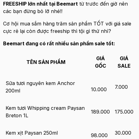
FREESHIP lớn nhất tại Beemart
từ trước đến giờ nên
các bạn đừng bỏ lỡ nhé!!
Cơ hội mua sắm hàng trăm sản phẩm TỐT với giá sale
cực rẻ lại còn được freeship thì tội gì thử nhỉ?
Beemart đang có rất nhiều sản phẩm sale tốt:
GIÁ
GIÁ
TÊN SẢN PHẨM
GỐC
SALE
Sữa tươi nguyên kem Anchor
7.000
10.000
200ml
Kem tươi Whipping cream Paysan
189.000
175.000
Breton 1L
Kem xịt Paysan 250ml
30.000
98.000