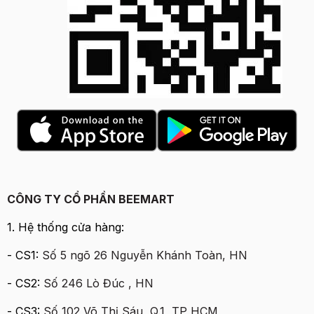
CÔNG TY CỔ PHẦN BEEMART
1. Hệ thống cửa hàng:
- CS1:
Số 5 ngõ 26 Nguyễn Khánh Toàn, HN
- CS2:
Số 246 Lò Đúc , HN
- CS3:
Số 102 Võ Thị Sáu, Q.1, TP HCM