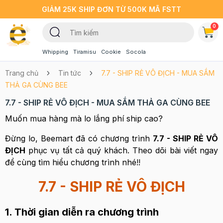
GIẢM 25K SHIP ĐƠN TỪ 500K MÃ FSTT
0
Whipping
Tiramisu
Cookie
Socola
Trang chủ
Tin tức
7.7 - SHIP RẺ VÔ ĐỊCH - MUA SẮM
THẢ GA CÙNG BEE
7.7 - SHIP RẺ VÔ ĐỊCH - MUA SẮM THẢ GA CÙNG BEE
Muốn mua hàng mà lo lắng phí ship cao?
Đừng lo, Beemart đã có chương trình
7.7 - SHIP RẺ VÔ
ĐỊCH
phục vụ tất cả quý khách. Theo dõi bài viết ngay
để cùng tìm hiểu chương trình nhé!!
7.7 - SHIP RẺ VÔ ĐỊCH
1. Thời gian diễn ra chương trình