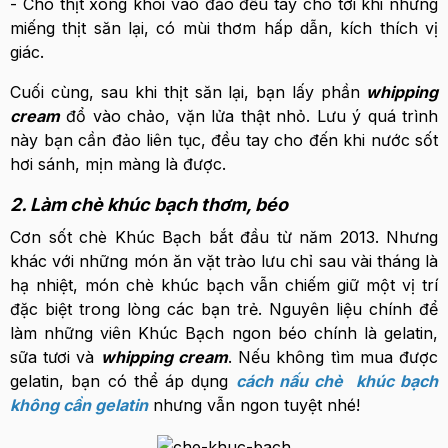
- Cho thịt xông khói vào đảo đều tay cho tới khi những
miếng thịt săn lại, có mùi thơm hấp dẫn, kích thích vị
giác.
Cuối cùng, sau khi thịt săn lại, bạn lấy phần
whipping
cream
đổ vào chảo, vặn lửa thật nhỏ. Lưu ý quá trình
này bạn cần đảo liên tục, đều tay cho đến khi nước sốt
hơi sánh, mịn màng là được.
2. Làm chè khúc bạch thơm, béo
Cơn sốt chè Khúc Bạch bắt đầu từ năm 2013. Nhưng
khác với những món ăn vặt trào lưu chỉ sau vài tháng là
hạ nhiệt, món chè khúc bạch vẫn chiếm giữ một vị trí
đặc biệt trong lòng các bạn trẻ. Nguyên liệu chính để
làm những viên Khúc Bạch ngon béo chính là gelatin,
sữa tươi và
whipping cream
. Nếu không tìm mua được
gelatin, bạn có thể áp dụng
cách nấu chè khúc bạch
không cần gelatin
nhưng vẫn ngon tuyệt nhé!