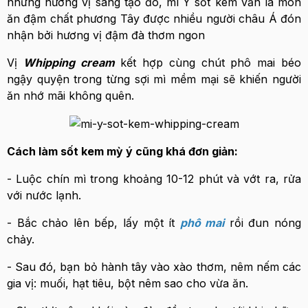
những hương vị sáng tạo đó, mì Ý sốt kem vẫn là món
ăn đậm chất phương Tây được nhiều người châu Á đón
nhận bởi hương vị đậm đà thơm ngon
Vị
Whipping cream
kết hợp cùng chút phô mai béo
ngậy quyện trong từng sợi mì mềm mại sẽ khiến người
ăn nhớ mãi không quên.
Cách làm sốt kem mỳ ý cũng khá đơn giản:
- Luộc chín mì trong khoảng 10-12 phút và vớt ra, rửa
với nước lạnh.
- Bắc chảo lên bếp, lấy một ít
phô mai
rồi đun nóng
chảy.
- Sau đó, bạn bỏ hành tây vào xào thơm, nêm nếm các
gia vị: muối, hạt tiêu, bột nêm sao cho vừa ăn.