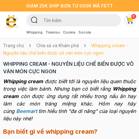
GIẢM 25K SHIP ĐƠN TỪ 500K MÃ FSTT
0
Whipping
Tiramisu
Cookie
Socola
Trang chủ
Chia sẻ và Khám phá
Whipping cream -
Nguyên liệu chế biến được vô vàn món cực ngon
WHIPPING CREAM - NGUYÊN LIỆU CHẾ BIẾN ĐƯỢC VÔ
VÀN MÓN CỰC NGON
Whipping cream
được biết tới là nguyên liệu quen thuộc
trong việc làm bánh. Nhưng bạn có biết rằng
Whipping
cream
còn được ứng dụng rất nhiều trong nấu ăn hay
làm các món tráng miệng khác. Hôm nay hãy
cùng
Beemart
tìm hiểu tính "đa di năng" của loại nguyên
liệu này nhé!
Bạn biết gì về whipping cream?