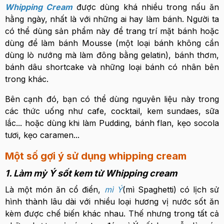
Whipping Cream
được dùng khá nhiều trong nấu ăn
hằng ngày, nhất là với những ai hay làm bánh. Người ta
có thể dùng sản phẩm này để trang trí mặt bánh hoặc
dùng để làm bánh Mousse (một loại bánh không cần
dùng lò nướng mà làm đông bằng gelatin), bánh thơm,
bánh dâu shortcake và những loại bánh có nhân bên
trong khác.
Bên cạnh đó, bạn có thể dùng nguyên liệu này trong
các thức uống như cafe, cocktail, kem sundaes, sữa
lắc... hoặc dùng khi làm Pudding, bánh flan, kẹo socola
tươi, kẹo caramen...
Một số gợi ý sử dụng whipping cream
1. Làm mỳ Ý sốt kem từ Whipping cream
Là một món ăn cổ điển,
mì Ý
(mì Spaghetti) có lịch sử
hình thành lâu dài với nhiều loại hương vị nước sốt ăn
kèm được chế biến khác nhau. Thế nhưng trong tất cả