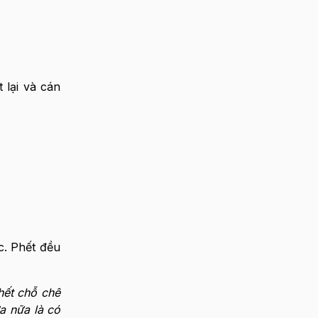
 lại và cán
c. Phết đều
hết chỗ chê
a nữa là có