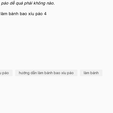
 páo dễ quá phải không nào.
u páo
hướng dẫn làm bánh bao xíu páo
làm bánh