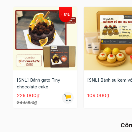
[SNL] Bánh gato Tiny
[SNL] Bánh su kem vỏ
chocolate cake
229.000₫
109.000₫
249.000₫
Côn