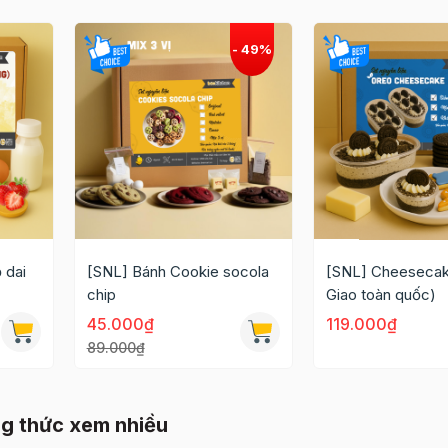
 dai
[SNL] Bánh Cookie socola
[SNL] Cheesecak
chip
Giao toàn quốc)
45.000₫
119.000₫
89.000₫
g thức xem nhiều