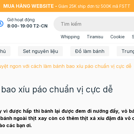
MUA HÀNG WEBSITE -
Giảm 25K ship đơn từ 500K mã FSTT
Giờ hoạt động
8:00- 19:00 T2-CN
Whipping
Tiramisu
Cookie
chủ
Set nguyên liệu
Đồ làm bánh
Trun
yệt ngon với cách làm bánh bao xíu páo chuẩn vị cực dễ
 bao xíu páo chuẩn vị cực dễ
 vì được hấp thì bánh lại được đem đi nướng đấy, vỏ b
 bánh ngoài thịt xay còn có thêm thịt xá xíu đậm đà vô
o các bạn ơi.