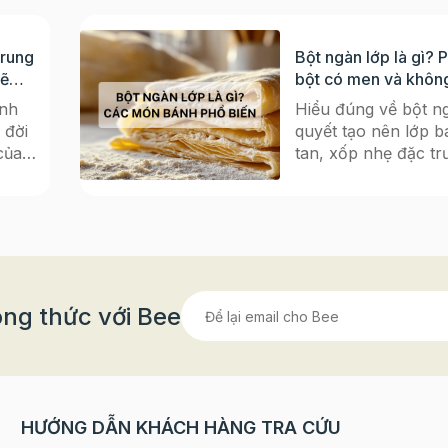
Trung
Bột ngàn lớp là gì? 
sẽ
bột có men và khôn
dụng phổ biến
nh
Hiểu đúng về bột ng
 đời
quyết tạo nên lớp b
của
tan, xốp nhẹ đặc t
còn
thực châu Âu Nếu 
 những
mê mẩn những chiếc
h trung
vàng ruộm, bánh N
y
giòn rụm, hay chiếc
sáng
vent nhỏ xinh bày t
ừ
trà, thì tất cả đều c
ình
“nguyên liệu gốc” c
ng thức với Bee
mò cho
ngàn lớp (Puff Pastr
ã
bột này được xem là
 2025
của các dòng bánh 
tạo nên từng lớp bá
hướng
giòn tan, thơm bơ đ
HƯỚNG DẪN KHÁCH HÀNG TRA CỨU
mẩn
mà không loại bột 