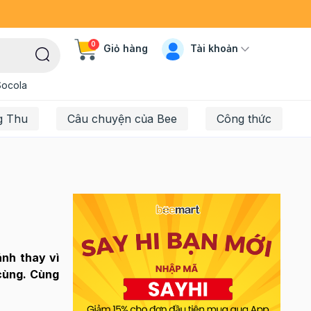
0
Tài khoản
Giỏ hàng
Socola
g Thu
Câu chuyện của Bee
Công thức
ánh thay vì
 cùng. Cùng