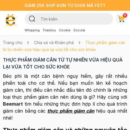
GIẢM 25K SHIP ĐƠN TỪ 500K MÃ FSTT
0
Whipping
Tiramisu
Cookie
Socola
Trang chủ
Chia sẻ và Khám phá
Thực phẩm giảm cân
từ tự nhiên vừa hiệu quả lại vừa tốt cho sức khỏe
THỰC PHẨM GIẢM CÂN TỪ TỰ NHIÊN VỪA HIỆU QUẢ
LẠI VỪA TỐT CHO SỨC KHỎE
Béo phì là một căn bệnh nguy hiểm, gây rất nhiều
phiền toái cho cơ thể. Nếu bạn muốn lên kế hoạch
giảm cân, thì điều cân nhắc đầu tiên đó chính là những
loại thực phẩm giảm cân nên dùng là gì? Hãy cùng với
Beemart
tìm hiểu những thực đơn hợp lí cho quá trình
giảm cân bằng các
thực phẩm giảm cân
hiệu quả nhất
nhé!