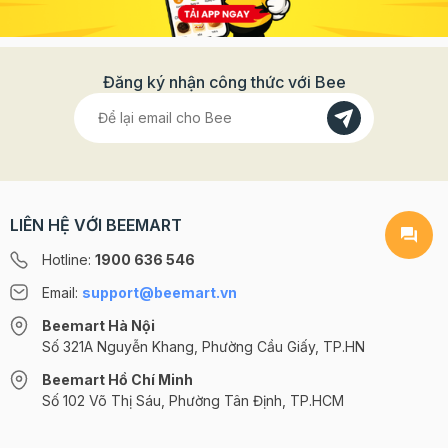
Đăng ký nhận công thức với Bee
LIÊN HỆ VỚI BEEMART
Hotline:
1900 636 546
Email:
support@beemart.vn
Beemart Hà Nội
Số 321A Nguyễn Khang, Phường Cầu Giấy, TP.HN
Beemart Hồ Chí Minh
Số 102 Võ Thị Sáu, Phường Tân Định, TP.HCM
@2024 CÔNG TY CỔ PHẦN BEEMART - GPĐKKD số: 0107285100 do Sở