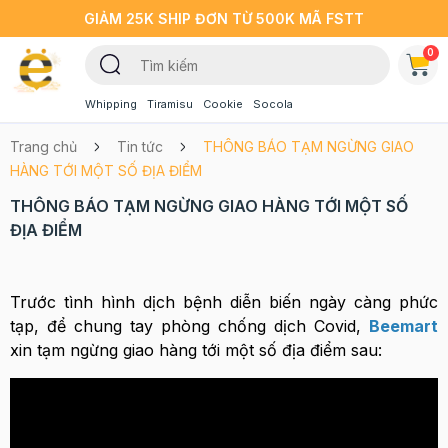
GIẢM 25K SHIP ĐƠN TỪ 500K MÃ FSTT
0
Whipping
Tiramisu
Cookie
Socola
Trang chủ
Tin tức
THÔNG BÁO TẠM NGỪNG GIAO
HÀNG TỚI MỘT SỐ ĐỊA ĐIỂM
THÔNG BÁO TẠM NGỪNG GIAO HÀNG TỚI MỘT SỐ
ĐỊA ĐIỂM
Trước tình hình dịch bệnh diễn biến ngày càng phức
tạp, để chung tay phòng chống dịch Covid,
Beemart
xin tạm ngừng giao hàng tới một số địa điểm sau: