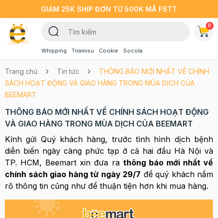
GIẢM 25K SHIP ĐƠN TỪ 500K MÃ FSTT
0
Whipping
Tiramisu
Cookie
Socola
Trang chủ
Tin tức
THÔNG BÁO MỚI NHẤT VỀ CHÍNH
SÁCH HOẠT ĐỘNG VÀ GIAO HÀNG TRONG MÙA DỊCH CỦA
BEEMART
THÔNG BÁO MỚI NHẤT VỀ CHÍNH SÁCH HOẠT ĐỘNG
VÀ GIAO HÀNG TRONG MÙA DỊCH CỦA BEEMART
Kính gửi Quý khách hàng, trước tình hình dịch bệnh
diễn biến ngày càng phức tạp ở cả hai đầu Hà Nội và
TP. HCM, Beemart xin đưa ra
thông báo mới nhất về
chính sách giao hàng từ ngày 29/7
để quý khách nắm
rõ thông tin cũng như để thuận tiện hơn khi mua hàng.