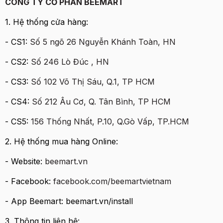
CÔNG TY CỔ PHẦN BEEMART
1. Hệ thống cửa hàng:
- CS1:
Số 5 ngõ 26 Nguyễn Khánh Toàn, HN
- CS2:
Số 246 Lò Đúc , HN
- CS3:
Số 102 Võ Thị Sáu, Q.1, TP HCM
- CS4:
Số 212 Âu Cơ, Q. Tân Bình, TP HCM
- CS5:
156 Thống Nhất, P.10, Q.Gò Vấp, TP.HCM
2. Hệ thống mua hàng Online:
- Website:
beemart.vn
- Facebook:
facebook.com/beemartvietnam
- App Beemart: beemart.vn/install
3. Thông tin liên hệ: