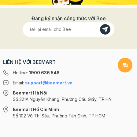
Đăng ký nhận công thức với Bee
LIÊN HỆ VỚI BEEMART
Hotline:
1900 636 546
Email:
support@beemart.vn
Beemart Hà Nội
Số 321A Nguyễn Khang, Phường Cầu Giấy, TP.HN
Beemart Hồ Chí Minh
Số 102 Võ Thị Sáu, Phường Tân Định, TP.HCM
@2024 CÔNG TY CỔ PHẦN BEEMART - GPĐKKD số: 0107285100 do Sở
KH-ĐT TP.HN cấp ngày 10/08/2018 tại Hà Nội. | Cung cấp bởi
Sapo