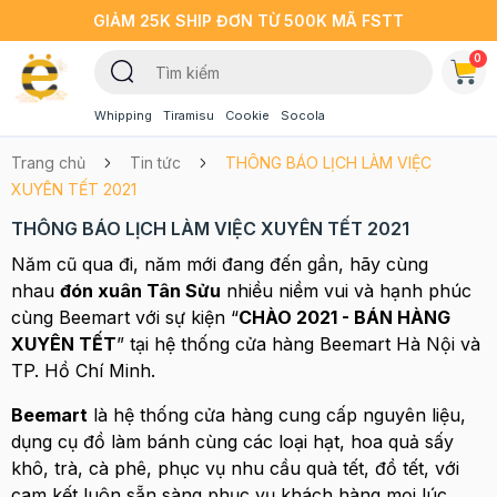
GIẢM 25K SHIP ĐƠN TỪ 500K MÃ FSTT
0
Whipping
Tiramisu
Cookie
Socola
Trang chủ
Tin tức
THÔNG BÁO LỊCH LÀM VIỆC
XUYÊN TẾT 2021
THÔNG BÁO LỊCH LÀM VIỆC XUYÊN TẾT 2021
Năm cũ qua đi, năm mới đang đến gần, hãy cùng
nhau
đón xuân Tân Sửu
nhiều niềm vui và hạnh phúc
cùng Beemart với sự kiện “
CHÀO 2021 - BÁN HÀNG
XUYÊN TẾT
” tại hệ thống cửa hàng Beemart Hà Nội và
TP. Hồ Chí Minh.
Beemart
là hệ thống cửa hàng cung cấp nguyên liệu,
dụng cụ đồ làm bánh cùng các loại hạt, hoa quả sấy
khô, trà, cà phê, phục vụ nhu cầu quà tết, đồ tết, với
cam kết luôn sẵn sàng phục vụ khách hàng mọi lúc,