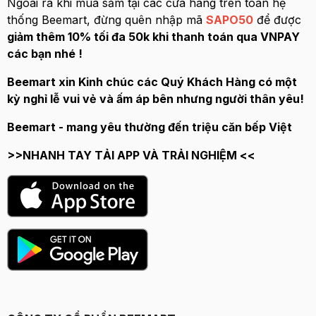
Ngoài ra khi mua sắm tại các cửa hàng trên toàn hệ
thống Beemart, đừng quên nhập mã
SAPO50
để được
giảm thêm 10% tối đa 50k khi thanh toán qua VNPAY
các bạn nhé !
Beemart xin Kinh chúc các Quý Khách Hàng có một
kỳ nghỉ lễ vui vẻ và ấm áp bên nhưng người thân yêu!
Beemart - mang yêu thường đến triệu căn bếp Việt
>>NHANH TAY TẢI APP VÀ TRẢI NGHIỆM <<