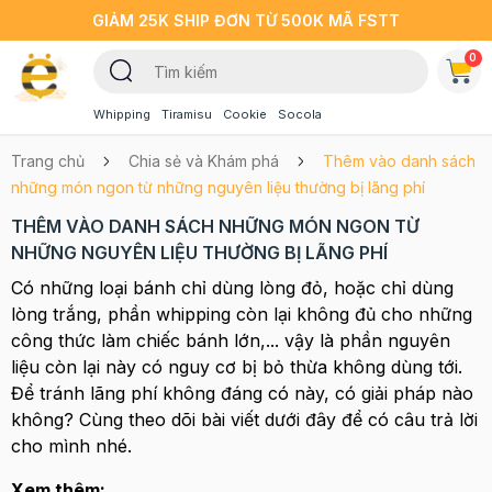
GIẢM 25K SHIP ĐƠN TỪ 500K MÃ FSTT
0
Whipping
Tiramisu
Cookie
Socola
Trang chủ
Chia sẻ và Khám phá
Thêm vào danh sách
những món ngon từ những nguyên liệu thường bị lãng phí
THÊM VÀO DANH SÁCH NHỮNG MÓN NGON TỪ
NHỮNG NGUYÊN LIỆU THƯỜNG BỊ LÃNG PHÍ
Có những loại bánh chỉ dùng lòng đỏ, hoặc chỉ dùng
lòng trắng, phần whipping còn lại không đủ cho những
công thức làm chiếc bánh lớn,... vậy là phần nguyên
liệu còn lại này có nguy cơ bị bỏ thừa không dùng tới.
Để tránh lãng phí không đáng có này, có giải pháp nào
không? Cùng theo dõi bài viết dưới đây để có câu trả lời
cho mình nhé.
Xem thêm: