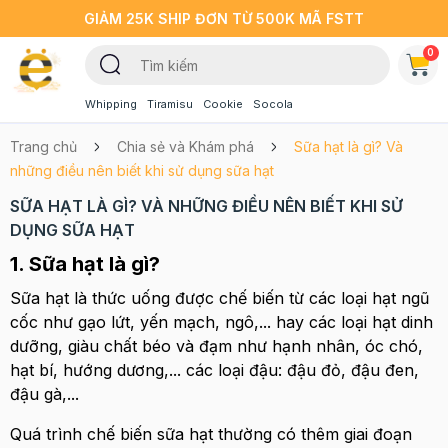
GIẢM 25K SHIP ĐƠN TỪ 500K MÃ FSTT
0
Whipping
Tiramisu
Cookie
Socola
Trang chủ
Chia sẻ và Khám phá
Sữa hạt là gì? Và
những điều nên biết khi sử dụng sữa hạt
SỮA HẠT LÀ GÌ? VÀ NHỮNG ĐIỀU NÊN BIẾT KHI SỬ
DỤNG SỮA HẠT
1. Sữa hạt là gì?
Sữa hạt là thức uống được chế biến từ các loại hạt ngũ
cốc như gạo lứt, yến mạch, ngô,... hay các loại hạt dinh
dưỡng, giàu chất béo và đạm như hạnh nhân, óc chó,
hạt bí, hướng dương,... các loại đậu: đậu đỏ, đậu đen,
đậu gà,...
Quá trình chế biến sữa hạt thường có thêm giai đoạn