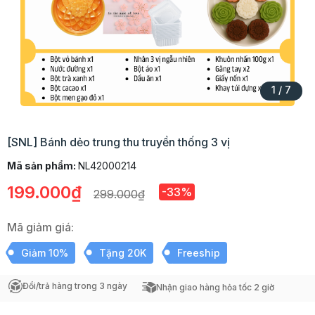
1
/
7
[SNL] Bánh dẻo trung thu truyền thống 3 vị
Mã sản phẩm:
NL42000214
199.000₫
-33%
299.000₫
Mã giảm giá:
Giảm 10%
Tặng 20K
Freeship
Đổi/trả hàng trong 3 ngày
Nhận giao hàng hỏa tốc 2 giờ