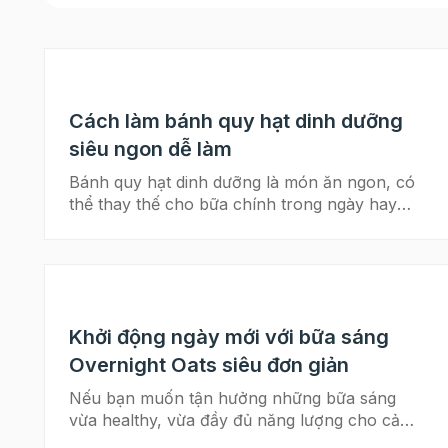
Cách làm bánh quy hạt dinh dưỡng
siêu ngon dễ làm
Bánh quy hạt dinh dưỡng là món ăn ngon, có
thể thay thế cho bữa chính trong ngày hay
làm món quà ăn vặt bổ dưỡng. Cách làm bánh
quy hạt dinh dưỡng dưới đây của Beemart
không chỉ giúp bạn có thể tự tay làm ra món
bánh bổ dưỡng cho chính mình, mà còn là
món quà ý nghĩa cho bạn bè, người thân. Hãy
Khởi động ngày mới với bữa sáng
cùng bắt tay vào làm ngay thôi nào!! Cách làm
bánh quy hạt dinh dưỡng siêu ngon dễ làm
Overnight Oats siêu đơn giản
Chuẩn bị nguyên liệu làm bánh 50 gram hạnh
Nếu bạn muốn tận hưởng những bữa sáng
nhân lát 25 gram hạt óc chó 30 gram nho
vừa healthy, vừa đầy đủ năng lượng cho cả
khô 30 gram hạt điều 25 gram hạt bí bóc vỏ
ngày dài nhưng lại không tốn nhiều thời
25 gram hạt hướng dương bóc vỏ 20 gram