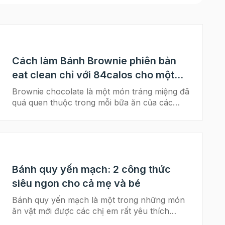
Cách làm Bánh Brownie phiên bản
eat clean chỉ với 84calos cho một
phần ăn
Brownie chocolate là một món tráng miệng đã
quá quen thuộc trong mỗi bữa ăn của các
nước phương Tây và tại Việt Nam đây cũng là
loại bánh ngọt rất được ưa chuộng, nhưng sẽ
chẳng mấy ai nghĩ rằng Brownie chocolate sẽ
xuất hiện trong thực đơn healthy hay eatclean
của bản thân. Đánh bay khái niệm đó, hôm
Bánh quy yến mạch: 2 công thức
nay Beemart sẽ đem đến cho các bạn một
cách làm bánh Brownie chocolate phiên
siêu ngon cho cả mẹ và bé
bản eatclean có lượng calos chỉ bằng 1/5 so
Bánh quy yến mạch là một trong những món
với công thức thông thường cho một phần ăn.
ăn vặt mới được các chị em rất yêu thích
>>> Xem thêm Khởi động ngày mới với bữa
trong thời gian gần đây. Vậy bạn đã biết cách
sáng Overnight Oats siêu đơn giản Cùng theo