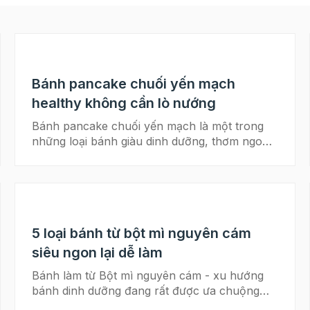
Bánh pancake chuối yến mạch
healthy không cần lò nướng
Bánh pancake chuối yến mạch là một trong
những loại bánh giàu dinh dưỡng, thơm ngon
và dễ ăn, dễ làm. Đặc biệt là giúp giảm cân, tốt
cho sức khỏe. Sau đây, nhà Beemart sẽ giúp
bạn hoàn thành bánh pancake với công thức
siêu đơn giản nhé!! Ăn yến mạch tốt cho sức
khỏe- loại ngũ cốc dễ tìm Cách làm bánh ngói
5 loại bánh từ bột mì nguyên cám
hạnh nhân giàu dinh dưỡng chỉ trong nháy
mắt Nguyên liệu làm bánh Pancake chuối yến
siêu ngon lại dễ làm
mạch Yến mạch 140g Bột nở (baking
Bánh làm từ Bột mì nguyên cám - xu hướng
powder) 2 muỗng cà phê Muối 1/4 muỗng cà
bánh dinh dưỡng đang rất được ưa chuộng
phê Sữa tươi 1 chén Chuối 1 quả Trứng gà 2
hiện nay. Lí do nào mà loại bột này được sử
quả Mật ong 2 muỗng canh Bột vani 2 muỗng