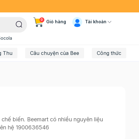
0
Tài khoản
Giỏ hàng
Socola
g Thu
Câu chuyện của Bee
Công thức
 chế biến. Beemart có nhiều nguyên liệu
, liên hệ 1900636546