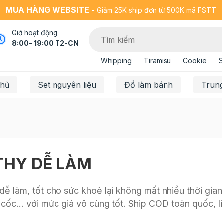
MUA HÀNG WEBSITE -
Giảm 25K ship đơn từ 500K mã FSTT
Giờ hoạt động
8:00- 19:00 T2-CN
Whipping
Tiramisu
Cookie
chủ
Set nguyên liệu
Đồ làm bánh
Trun
THY DỄ LÀM
 làm, tốt cho sức khoẻ lại không mất nhiều thời gian
gũ cốc... với mức giá vô cùng tốt. Ship COD toàn quốc