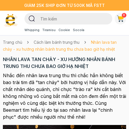
GIẢM 25K SHIP ĐƠN TỪ 500K MÃ FSTT
0
Whipping
Tiramisu
Cookie
Socola
Trang chủ
Cách làm bánh trung thu
Nhân lava tan
chảy - xu hướng nhân bánh trung thu chưa bao giờ hạ nhiệt
NHÂN LAVA TAN CHẢY - XU HƯỚNG NHÂN BÁNH
TRUNG THU CHƯA BAO GIỜ HẠ NHIỆT
Nhắc đến nhân lava trung thu thì chắc hẳn không biết
bao trài tim đã "tan chảy" bởi hương vị hấp dẫn này. Với
chất nhân dẻo quánh, chỉ chực "trào ra" khi cắt bánh
không những vô cùng bắt mắt mà còn đem đến một trải
nghiệm vô cùng dặc biệt khi thưởng thức. Cùng
Beemart tìm hiểu lý do tại sao nhân lava lại "chinh
phục" được nhiều người như thế nhé!