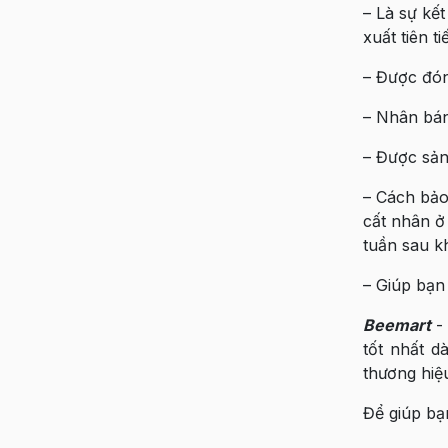
– Là sự kế
xuất tiên 
– Được đón
– Nhân bán
– Được sản 
– Cách bảo
cất nhân ở
tuần sau k
– Giúp bạn
Beemart
- 
tốt nhất d
thương hiệu
Để giúp bạ