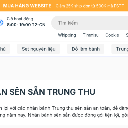
MUA HÀNG WEBSITE -
Giảm 25K ship đơn từ 500K mã FSTT
Giờ hoạt động
8:00- 19:00 T2-CN
Whipping
Tiramisu
Cookie
chủ
Set nguyên liệu
Đồ làm bánh
Trun
N SÊN SẴN TRUNG THU
ện lợi với các nhân bánh Trung thu sên sẵn an toàn, dễ d
ng năm nay. Nhân bánh sên sẵn được đóng gói tiện lợi, gồ