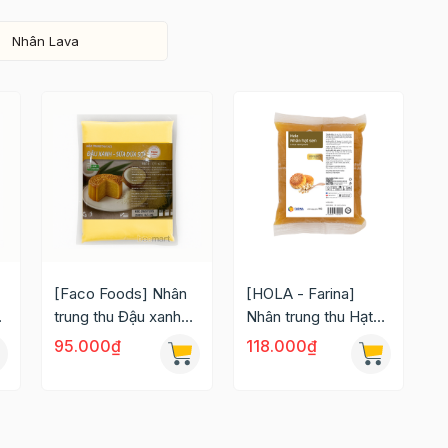
Nhân Lava
[Faco Foods] Nhân
[HOLA - Farina]
trung thu Đậu xanh
Nhân trung thu Hạt
sữa dừa sợi CLC 1kg
sen
95.000₫
118.000₫