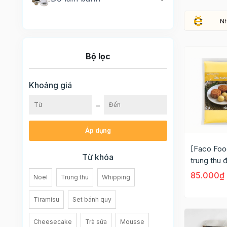
N
Bộ lọc
Khoảng giá
Áp dụng
[Faco Foo
Từ khóa
trung thu 
CLC 1kg
85.000₫
Noel
Trung thu
Whipping
Tiramisu
Set bánh quy
Cheesecake
Trà sữa
Mousse