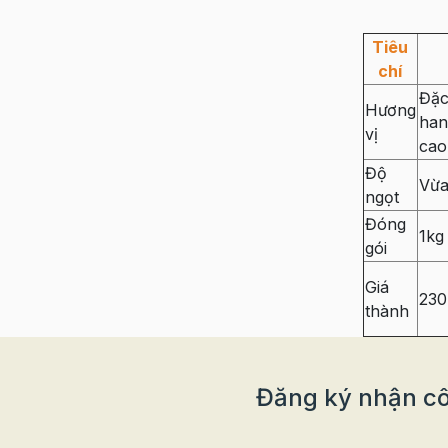
Tiêu
chí
Đặc
Hương
han
vị
cao
Độ
Vừa
ngọt
Đóng
1kg
gói
Giá
230
thành
Đăng ký nhận cô