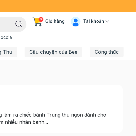
0
Tài khoản
Giỏ hàng
Socola
g Thu
Câu chuyện của Bee
Công thức
àng làm ra chiếc bánh Trung thu ngon dành cho
m nhiều nhân bánh...