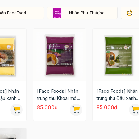
hân FacoFood
Nhân Phú Thương
ds] Nhân
[Faco Foods] Nhân
[Faco Foods] Nhân
đậu xanh
trung thu Khoai môn
trung thu Đậu xanh
CLC 1kg
chè xanh CLC 1kg
85.000₫
85.000₫