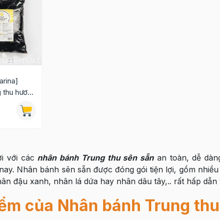
arina]
g thu hương
ợi với các
nhân bánh Trung thu sên sẵn
an toàn, dễ dàn
nay. Nhân bánh sên sẵn được đóng gói tiện lợi, gồm nhiề
n đậu xanh, nhân lá dứa hay nhân dâu tây,.. rất hấp dẫn và
ểm của Nhân bánh Trung thu