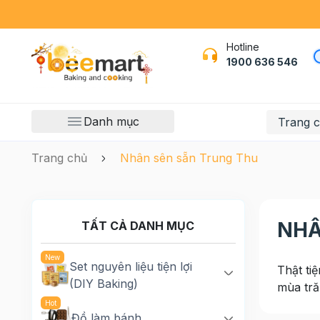
Hotline
1900 636 546
Danh mục
Trang 
Trang chủ
Nhân sên sẵn Trung Thu
NHÂ
TẤT CẢ DANH MỤC
Set nguyên liệu tiện lợi
Thật ti
(DIY Baking)
mùa tră
Đồ làm bánh