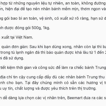
t hợp từ những nguyên liệu tự nhiên, an toàn, không đườ
tiến, hiện đại để tạo nên nhân bánh mềm mịn, thơm ngon và
g gói bao bì an toàn, vệ sinh, có xuất xứ rõ ràng, hạn sử 
h được đóng gói 500g, 1kg.
xuất tại Việt Nam.
 quản đơn giản: Sau khi bạn dùng xong, nhân còn lại thì b
 trong tủ lạnh ngăn đá thì bảo quản được khá lâu từ 1 đến 
hi đã sử dụng.
 tiết kiệm thời gian và công sức để làm ra chiếc bánh Trun
địa chỉ tin cậy cung cấp đầy đủ các nhân bánh Trung thu 
ành cho bạn. Tại đây chúng mình có sẵn các hương vị từ
 uy tín, chất lượng và được yêu thích trên thị trường.
n dễ dàng lựa chọn các vị nhân trên, Beemart đưa ra các 