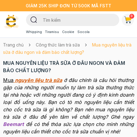
GIẢM 25K SHIP ĐƠN TỪ 500K MÃ FSTT
0
Whipping
Tiramisu
Cookie
Socola
Trang chủ
Công thức làm trà sữa
Mua nguyên liệu trà
sữa ở đâu ngon và đảm bảo chất lượng?
MUA NGUYÊN LIỆU TRÀ SỮA Ở ĐÂU NGON VÀ ĐẢM
BẢO CHẤT LƯỢNG?
Mua
nguyên liệu trà sữa
ở đâu chính là câu hỏi thường
gặp của những người muốn tự làm trà sữa thưởng thức
tại nhà hoặc với những người đang có ý định kinh doanh
loại đồ uống này. Bạn có tò mò nguyên liệu cần thiết
cho cốc trà sữa là gì không? Bạn nên mua nguyên liệu
trà sữa ở đâu để yên tâm về chất lượng? Ghé ngay
Beemart
để có thể thỏa sức lựa chọn cho mình những
nguyên liệu cần thiết cho cốc trà sữa chuẩn vị nhé!