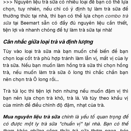
>>> Nguyên liệu trà sữa có nhiều loại để bạn có thể lựa
chọn, tuy nhiên, nếu chỉ có ý định tự làm trà sữa để
thưởng thức tại nhà, thì bạn có thể lựa chọn
combo trà
sữa
tại Beemart sẵn có đầy đủ nguyên liệu cần thiết,
tiện lợi và nhanh chóng để tự làm trà sữa tại nhà!
Cân nhắc giữa loại trà và định lượng
Tùy vào loại trà sữa mà bạn muốn chế biến để bạn
chọn loại cốt trà phù hợp tránh làm lẫn vị, mất vị của ly
trà sữa. Nếu bạn muốn làm hồng trà sữa thì chọn hồng
trà, nếu muốn làm trà sữa ô long thì chắc chắn bạn
nên chọn trà Ô long rồi...
Trà túi lọc thì tiện lợi hơn nhưng nếu muốn đậm vị thì
bạn nên lựa chọn trà khô, trà lá. Và tùy theo khẩu vị
của mình để điều chỉnh độ đậm, nhạt của trà.
Mua nguyên liệu trà sữa
chính là yếu tố quan trọng để
có được một ly trà sữa "chuẩn vị" tại nhà. Bạn có thể
tham khảo những công thức trà sữa thơm ngon, béo