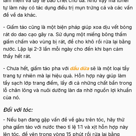
làm mềm và tẩy tế bào chết cho da. Nhờ vậy mà toner
tự làm này có tác dụng điều trị mụn trứng cá và các vấn
đề về da khác.
- Giấm táo cũng là một biện pháp giúp xoa dịu vết bỏng
rát do dao cạo gây ra. Sử dụng một miếng bông thấm
giấm chấm vào vùng bị rát, để cho khô rồi rửa lại bằng
nước. Lặp lại 2-3 lần mỗi ngày cho đến khi bạn cảm
thấy hết rát.
- Chưa hết, giấm táo pha với
dầu dừa
sẽ là một loại tẩy
trang tự nhiên mà lại hiệu quả. Hỗn hợp này giúp làm
tẩy sạch lớp trang điểm, lấy đi cả những chất bẩn trong
lỗ chân lông và nuôi dưỡng làn da nhờ nguồn lợi khuẩn
của nó.
Đối với tóc:
- Nếu bạn đang gặp vấn đề về gàu trên tóc, hãy thử
pha giấm táo với nước theo tỉ lệ 1:1 và xịt hỗn hợp này
lên tóc, để yên trong vòng 15 phút rồi rửa lại bằng