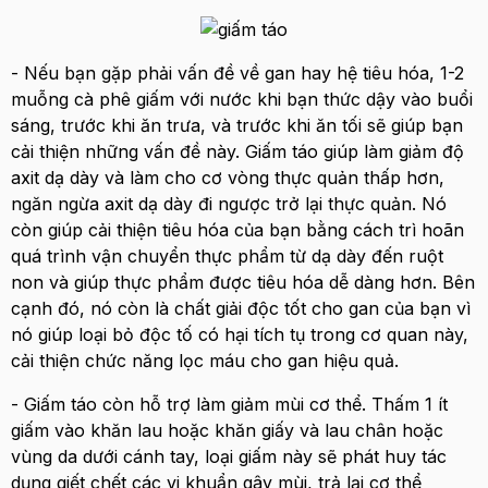
- Nếu bạn gặp phải vấn đề về gan hay hệ tiêu hóa, 1-2
muỗng cà phê giấm với nước khi bạn thức dậy vào buổi
sáng, trước khi ăn trưa, và trước khi ăn tối sẽ giúp bạn
cải thiện những vấn đề này. Giấm táo giúp làm giảm độ
axit dạ dày và làm cho cơ vòng thực quản thấp hơn,
ngăn ngừa axit dạ dày đi ngược trở lại thực quản. Nó
còn giúp cải thiện tiêu hóa của bạn bằng cách trì hoãn
quá trình vận chuyển thực phẩm từ dạ dày đến ruột
non và giúp thực phẩm được tiêu hóa dễ dàng hơn. Bên
cạnh đó, nó còn là chất giải độc tốt cho gan của bạn vì
nó giúp loại bỏ độc tố có hại tích tụ trong cơ quan này,
cải thiện chức năng lọc máu cho gan hiệu quả.
- Giấm táo còn hỗ trợ làm giảm mùi cơ thể. Thấm 1 ít
giấm vào khăn lau hoặc khăn giấy và lau chân hoặc
vùng da dưới cánh tay, loại giấm này sẽ phát huy tác
dụng giết chết các vi khuẩn gây mùi, trả lại cơ thể