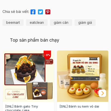
Chia sẻ bài viết:
beemart
eatclean
giảm cân
giảm giá
Top sản phẩm bán chạy
[SNL] Bánh gato Tiny
[SNL] Bánh su kem vỏ dai
chocolate cake