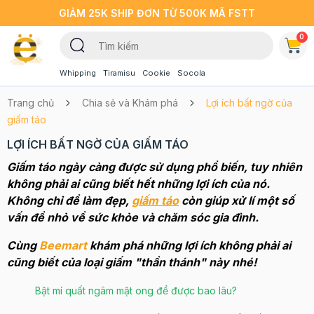
GIẢM 25K SHIP ĐƠN TỪ 500K MÃ FSTT
0
Whipping
Tiramisu
Cookie
Socola
Trang chủ
Chia sẻ và Khám phá
Lợi ích bất ngờ của
giấm táo
LỢI ÍCH BẤT NGỜ CỦA GIẤM TÁO
Giấm táo ngày càng được sử dụng phổ biến, tuy nhiên
không phải ai cũng biết hết những lợi ích của nó.
Không chỉ để làm đẹp,
giấm táo
còn giúp xử lí một số
vấn đề nhỏ về sức khỏe và chăm sóc gia đình.
Cùng
Beemart
khám phá những lợi ích không phải ai
cũng biết của loại giấm "thần thánh" này nhé!
Bật mí quất ngâm mật ong để được bao lâu?