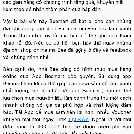
các gian hàng có chương trình tặng quà, khuyến mãi
kèm theo để nhận thêm phần quà hấp dẫn.
Vậy là bài viết này Beemart đã bật bí cho bạn những
địa chỉ cung cấp dịch vụ mua nguyên liệu làm bánh
Trung thu online uy tín mà bạn có thể ghé qua tham
khảo rồi đó. Nếu có cơ hội, bạn hãy thử ngay những
địa chỉ shop online mà Bee đã gợi ý ở đây và feedback
với chúng mình nhé!
Bên cạnh đó, nhà Bee cũng có hình thức mua hàng
online qua App Beemart độc quyền. Sử dụng app
Beemart tiện lợi có thể giúp bạn mua sắm đồ làm bánh
chất lượng, tiện lợi nhất. Với app Beemart, bạn có thể
lựa chọn mua nguyên liệu làm bánh trung thu một cách
nhanh chóng với giá cả phù hợp và chất lượng đảm
bảo. Tải App để mua sắm tiện lợi hơn, nhiều Voucher
khuyến mãi mỗi ngày. Link
TẠI ĐÂY
! Ngoài ra với mỗi
đơn hàng từ 300.000đ bạn sẽ được miễn phí vận
chuyển và những ưu đãi hấp dẫn mỗi tháng.