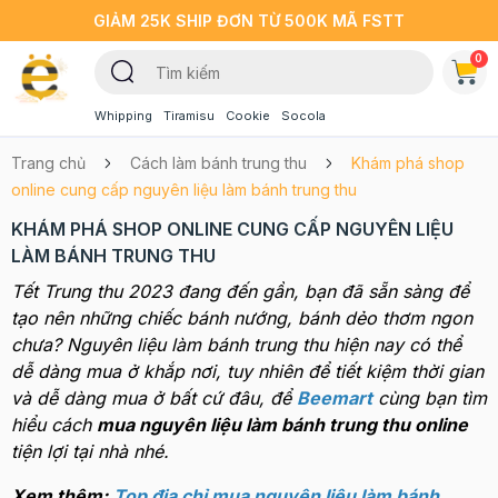
GIẢM 25K SHIP ĐƠN TỪ 500K MÃ FSTT
0
Whipping
Tiramisu
Cookie
Socola
Trang chủ
Cách làm bánh trung thu
Khám phá shop
online cung cấp nguyên liệu làm bánh trung thu
KHÁM PHÁ SHOP ONLINE CUNG CẤP NGUYÊN LIỆU
LÀM BÁNH TRUNG THU
Tết Trung thu 2023 đang đến gần, bạn đã sẵn sàng để
tạo nên những chiếc bánh nướng, bánh dẻo thơm ngon
chưa? Nguyên liệu làm bánh trung thu hiện nay có thể
dễ dàng mua ở khắp nơi, tuy nhiên để tiết kiệm thời gian
và dễ dàng mua ở bất cứ đâu, để
Beemart
cùng bạn tìm
hiểu cách
mua nguyên liệu làm bánh trung thu online
tiện lợi tại nhà nhé.
Xem thêm:
Top địa chỉ mua nguyên liệu làm bánh