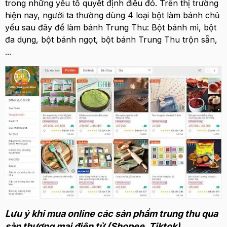
trong những yếu tố quyết định điều đó. Trên thị trường
hiện nay,
người ta thường dùng 4 loại bột làm bánh chủ
yếu sau đây để làm bánh Trung Thu:
Bột bánh mì, bột
đa dụng
, bột bánh ngọt, bột bánh Trung Thu trộn sẵn,
...
Lưu ý khi mua online các sản phẩm trung thu qua
sàn thương mại điện tử (Shopee, Tiktok)