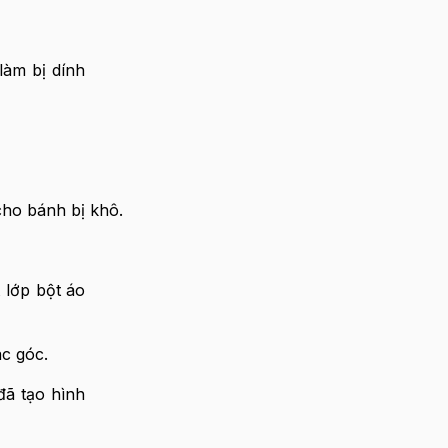
làm bị dính
cho bánh bị khô.
 lớp bột áo
c góc.
đã tạo hình