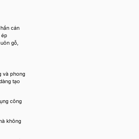
Phần cán
 ép
huôn gỗ,
g và phong
 dàng tạo
dụng công
 mà không