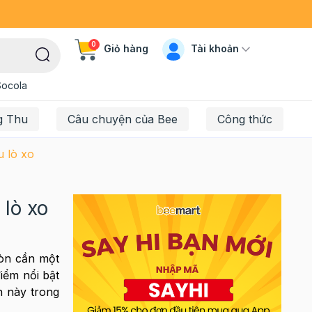
0
Tài khoản
Giỏ hàng
Socola
g Thu
Câu chuyện của Bee
Công thức
 lò xo
lò xo
còn cần một
điểm nổi bật
n này trong