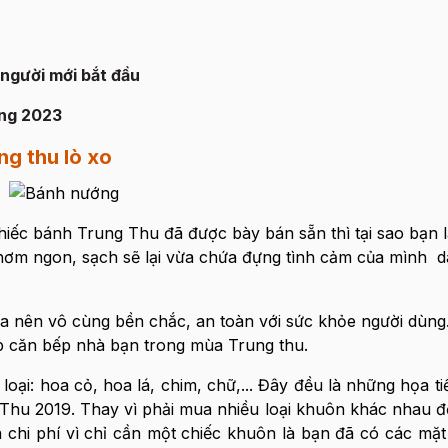
người mới bắt đầu
ăng 2023
ng thu lò xo
ếc bánh Trung Thu đã được bày bán sẵn thì tại sao bạn l
hơm ngon, sạch sẽ lại vừa chứa đựng tình cảm của mình 
 nên vô cùng bền chắc, an toàn với sức khỏe người dùng. 
p căn bếp nhà bạn trong mùa Trung thu.
oại: hoa cỏ, hoa lá, chim, chữ,... Đây đều là những họa ti
g Thu 2019. Thay vì phải mua nhiều loại khuôn khác nhau 
 đa chi phí vì chỉ cần một chiếc khuôn là bạn đã có các mặ