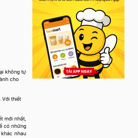
ại không tự
dành cho
Với thiết
ết mới nhất,
để có những
t khác nhau