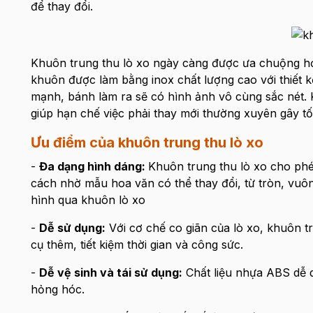
để thay đổi.
Khuôn trung thu lò xo ngày càng được ưa chuộng hơn
khuôn được làm bằng inox chất lượng cao với thiết kế
mạnh, bánh làm ra sẽ có hình ảnh vô cùng sắc nét. 
giúp hạn chế việc phải thay mới thường xuyên gây t
Ưu điểm của khuôn trung thu lò xo
-
Đa dạng hình dáng:
Khuôn trung thu lò xo cho phé
cách nhờ mẫu hoa văn có thể thay đổi, từ tròn, vuôn
hình qua khuôn lò xo
-
Dễ sử dụng:
Với cơ chế co giãn của lò xo, khuôn t
cụ thêm, tiết kiệm thời gian và công sức.
-
Dễ vệ sinh và tái sử dụng:
Chất liệu nhựa ABS dễ d
hỏng hóc.