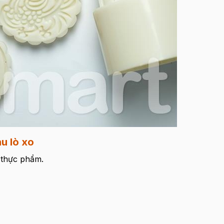
hu lò xo
h thực phẩm.