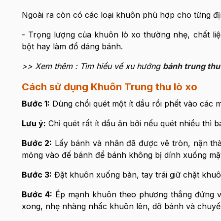
Ngoài ra còn có các loại khuôn phù hợp cho từng đị
- Trọng lượng của khuôn lò xo thường nhẹ, chất li
bột hay làm đổ dáng bánh.
>> Xem thêm : Tìm hiểu về xu hướng
bánh trung thu 
Cách sử dụng Khuôn Trung thu lò xo
Bước 1:
Dùng chổi quét một ít dầu rồi phết vào các 
Lưu ý:
Chỉ quét rất ít dầu ăn bởi nếu quét nhiều thì 
Bước 2:
Lấy bánh và nhân đã được vê tròn, nặn thà
mỏng vào đế bánh để bánh không bị dính xuống mặt
Bước 3:
Đặt khuôn xuống bàn, tay trái giữ chặt khu
Bước 4:
Ép mạnh khuôn theo phương thẳng đứng và 
xong, nhẹ nhàng nhấc khuôn lên, dỡ bánh và chuyể