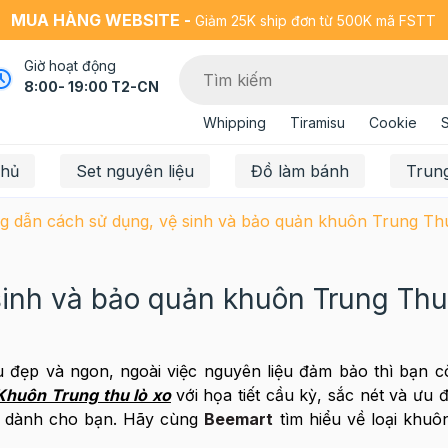
MUA HÀNG WEBSITE -
Giảm 25K ship đơn từ 500K mã FSTT
Giờ hoạt động
8:00- 19:00 T2-CN
Whipping
Tiramisu
Cookie
chủ
Set nguyên liệu
Đồ làm bánh
Trun
 dẫn cách sử dụng, vệ sinh và bảo quản khuôn Trung Thu
inh và bảo quản khuôn Trung Thu 
u đẹp và ngon, ngoài việc nguyên liệu đảm bảo thì bạn 
Khuôn Trung thu lò xo
với họa tiết cầu kỳ, sắc nét và ưu 
ảo dành cho bạn. Hãy cùng
Beemart
tìm hiểu về loại khuô