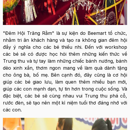
"Đêm Hội Trăng Rằm" là sự kiện do Beemart tổ chức,
nhằm tri ân khách hàng và tạo ra không gian đêm hội
đầy ý nghĩa cho các bé thiếu nhi. Đến với workshop
các bé sẽ có được học hỏi thêm những kiến thức về
Trung thu và tự tay làm những chiếc bánh nướng, bánh
dẻo xinh xắn, thơm ngon mang về làm quà dành tặng
cho ông bà, bố mẹ. Bên cạnh đó, đây cũng là cơ hội
giúp các bé giao lưu, làm quen thêm nhiều bạn mới,
giúp các con mạnh dạn, tự tin hơn trong cuộc sống. Và
đặc biệt, các bé sẽ cùng nhau vui Trung thu phá cỗ,
rước đèn, sẽ tạo nên một kỉ niệm tuổi thơ đáng nhớ với
các con.