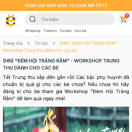
GIẢM 25K SHIP ĐƠN TỪ 500K MÃ FSTT
0
Whipping
Tiramisu
Cookie
Socola
Trang chủ
Tin tức
[HN] "ĐÊM HỘI TRĂNG RẰM" -
Workshop Trung thu dành cho các bé
[HN] "ĐÊM HỘI TRĂNG RẰM" - WORKSHOP TRUNG
THU DÀNH CHO CÁC BÉ
Tết Trung thu sắp đến gần rồi! Các bậc phụ huynh đã
chuẩn bị quà gì cho các bé chưa? Nếu chưa thì hãy
đăng kí cho bé tham gia Workshop "Đêm Hội Trăng
Rằm" để làm quà ngay nhé!