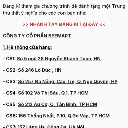
Đăng kí tham gia chương trình để dành tặng một Trung
thu thật ý nghĩa cho các con bạn nhé!
>> NHANH TAY ĐĂNG KÍ TẠI ĐÂY <<
CÔNG TY CỔ PHẦN BEEMART
1. Hệ thống cửa hàng:
- CS1:
Số 5 ngõ 26 Nguyễn Khánh Toàn, HN
- CS2:
Số 246 Lò Đúc , HN
- CS3:
Số 257 Đà Nẵng, Cầu Tre, Q. Ngô Quyền, HP
- CS4:
Số 102 Võ Thị Sáu, Q.1, TP HCM
- CS5:
Số 212 Âu Cơ, Q. Tân Bình, TP HCM
- CS6:
156 Thống Nhất, P.10, Q.Gò Vấp, TP.HCM
- CS7:
157 Láng Hạ, Đống Đa, Hà Nội