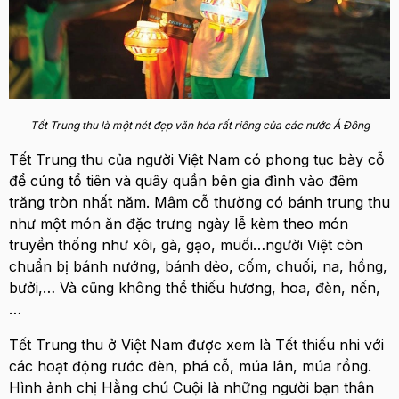
Tết Trung thu là một nét đẹp văn hóa rất riêng của các nước Á Đông
Tết Trung thu của người Việt Nam có phong tục bày cỗ
để cúng tổ tiên và quây quần bên gia đình vào đêm
trăng tròn nhất năm. Mâm cỗ thường có bánh trung thu
như một món ăn đặc trưng ngày lễ kèm theo
món
truyền thống như xôi, gà, gạo, muối…người Việt còn
chuẩn bị bánh nướng, bánh dẻo, cốm, chuối, na, hồng,
bưởi,… Và cũng không thể thiếu hương, hoa, đèn, nến,
…
Tết Trung thu ở Việt Nam được xem là Tết thiếu nhi với
các hoạt động rước đèn, phá cỗ, múa lân, múa rồng.
Hình ảnh chị Hằng chú Cuội là những người bạn thân