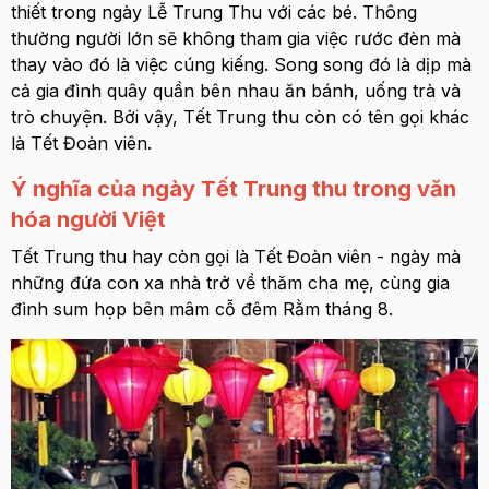
thiết trong ngày Lễ Trung Thu với các bé. Thông
thường người lớn sẽ không tham gia việc rước đèn mà
thay vào đó là việc cúng kiếng. Song song đó là dịp mà
cả gia đình quây quần bên nhau ăn bánh, uống trà và
trò chuyện. Bởi vậy, Tết Trung thu còn có tên gọi khác
là Tết Đoàn viên.
Ý nghĩa của ngày Tết Trung thu trong văn
hóa người Việt
Tết Trung thu hay còn gọi là Tết Đoàn viên - ngày mà
những đứa con xa nhà trở về thăm cha mẹ, cùng gia
đình sum họp bên mâm cỗ đêm Rằm tháng 8.