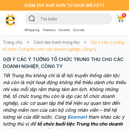
GIẢM 25K SHIP ĐƠN TỪ 500K MÃ FSTT
0
Whipping
Tiramisu
Cookie
Socola
Trang chủ
Cách làm bánh trung thu
Gợi ý các ý tưởng
tổ chức Trung thu cho các doanh nghiệp, công ty
GỢI Ý CÁC Ý TƯỞNG TỔ CHỨC TRUNG THU CHO CÁC
DOANH NGHIỆP, CÔNG TY
Tết Trung thu không chỉ là lễ hội truyền thống dân tộc
mà còn là một hoạt động không thể thiếu dành cho thiếu
nhi vào mỗi dịp rằm tháng tám âm lịch. Không những
thế, tổ chức trung thu còn là dịp các tổ chức doanh
nghiệp, các cơ quan tập thể thể hiện sự quan tâm đến
những mầm non của cán bộ công nhân viên – thế hệ
tương lai của đất nước. Cùng
Beemart
tham khảo các ý
tưởng thú vị để
tổ chức buổi tiệc Trung thu cho doanh