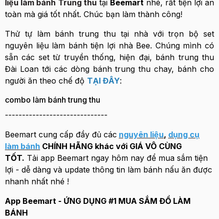
liệu làm bánh Trung thu
tại
Beemart
nhé, rất tiện lợi an
toàn mà giá tốt nhất. Chúc bạn làm thành công!
Thử tự làm bánh trung thu tại nhà với trọn bộ set
nguyên liệu làm bánh tiện lợi nhà Bee. Chúng mình có
sẵn các set từ truyền thống, hiện đại, bánh trung thu
Đài Loan tới các dòng bánh trung thu chay, bánh cho
người ăn theo chế độ
TẠI ĐÂY
:
combo làm bánh trung thu
------------------------------
Beemart cung cấp đầy đủ các
nguyên liệu
,
dụng cụ
làm bánh
CHÍNH HÃNG khác với GIÁ VÔ CÙNG
TỐT.
Tải app Beemart ngay hôm nay để mua sắm tiện
lợi - dễ dàng và update thông tin làm bánh nấu ăn được
nhanh nhất nhé !
App Beemart - ỨNG DỤNG #1 MUA SẮM ĐỒ LÀM
BÁNH