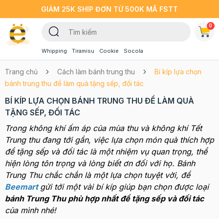
GIẢM 25K SHIP ĐƠN TỪ 500K MÃ FSTT
0
Whipping
Tiramisu
Cookie
Socola
Trang chủ
Cách làm bánh trung thu
Bí kíp lựa chọn
bánh trung thu để làm quà tặng sếp, đối tác
BÍ KÍP LỰA CHỌN BÁNH TRUNG THU ĐỂ LÀM QUÀ
TẶNG SẾP, ĐỐI TÁC
Trong không khí ấm áp của mùa thu và không khí Tết
Trung thu đang tới gần, việc lựa chọn món quà thích hợp
để tặng sếp và đối tác là một nhiệm vụ quan trọng, thể
hiện lòng tôn trọng và lòng biết ơn đối với họ. Bánh
Trung Thu chắc chắn là một lựa chọn tuyệt vời, để
Beemart
gửi tới một vài bí kíp giúp bạn chọn được loại
bánh Trung Thu phù hợp nhất để tặng sếp và đối tác
của mình nhé!