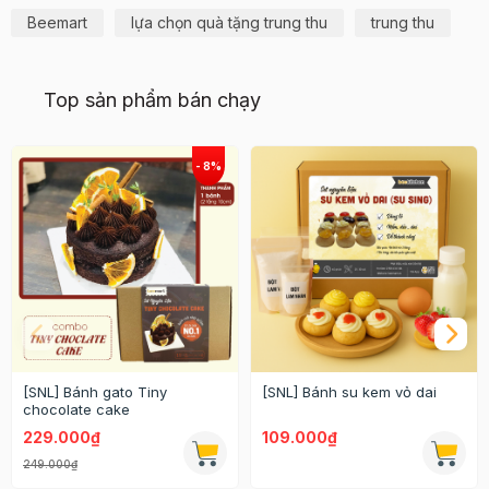
Beemart
lựa chọn quà tặng trung thu
trung thu
Top sản phẩm bán chạy
[SNL] Bánh gato Tiny
[SNL] Bánh su kem vỏ dai
chocolate cake
229.000₫
109.000₫
249.000₫