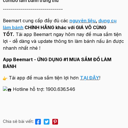
combo làm bánh trung thu
------------------------------
Beemart cung cấp đầy đủ các
nguyên liệu
,
dụng cụ
làm bánh
CHÍNH HÃNG khác với GIÁ VÔ CÙNG
TỐT.
Tải app Beemart ngay hôm nay để mua sắm tiện
lợi - dễ dàng và update thông tin làm bánh nấu ăn được
nhanh nhất nhé !
App Beemart - ỨNG DỤNG #1 MUA SẮM ĐỒ LÀM
BÁNH
Tải app để mua sắm tiện lợi hơn
TẠI ĐÂY
!
Hotline hỗ trợ: 1900.636.546
Chia sẻ bài viết: