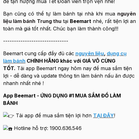
để tận hượng mùa Tết Đoàn viên trọn vẹn nhé!
Bạn cũng có thể tự làm bánh tại nhà khi mua
nguyên
liệu làm bánh Trung thu
tại
Beemart
nhé, rất tiện lợi an
toàn mà giá tốt nhất. Chúc bạn làm thành công!!!
------------------------------
Beemart cung cấp đầy đủ các
nguyên liệu
,
dụng cụ
làm bánh
CHÍNH HÃNG khác với GIÁ VÔ CÙNG
TỐT.
Tải app Beemart ngay hôm nay để mua sắm tiện
lợi - dễ dàng và update thông tin làm bánh nấu ăn được
nhanh nhất nhé !
App Beemart - ỨNG DỤNG #1 MUA SẮM ĐỒ LÀM
BÁNH
Tải app để mua sắm tiện lợi hơn
TẠI ĐÂY
!
Hotline hỗ trợ: 1900.636.546