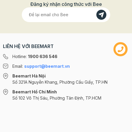
Đăng ký nhận công thức với Bee
LIÊN HỆ VỚI BEEMART
Hotline:
1900 636 546
Email:
support@beemart.vn
Beemart Hà Nội
Số 321A Nguyễn Khang, Phường Cầu Giấy, TP.HN
Beemart Hồ Chí Minh
Số 102 Võ Thị Sáu, Phường Tân Định, TP.HCM
@2024 CÔNG TY CỔ PHẦN BEEMART - GPĐKKD số: 0107285100 do Sở
KH-ĐT TP.HN cấp ngày 10/08/2018 tại Hà Nội. | Cung cấp bởi
Sapo