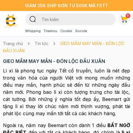
GIẢM 25K SHIP ĐƠN TỪ 500K MÃ FSTT
0
Whipping
Tiramisu
Cookie
Socola
Trang chủ
Tin tức
GIEO MẦM MAY MẮN - ĐÓN LỘC
ĐẦU XUÂN
GIEO MẦM MAY MẮN - ĐÓN LỘC ĐẦU XUÂN
Lì xì là phong tục ngày Tết cổ truyền, luôn là nét đẹp
trong văn hóa của người Việt với mong muốn những
điều may mắn, hạnh phúc sẽ đến từ những ngày đầu
năm mới. Phong bao lì xì còn tượng trưng cho tài lộc,
cát tường. Bởi những ý nghĩa tốt đẹp ấy, Beemart gửi
tặng lì xì thay lời chúc năm mới thịnh vượng, phát tài
phát lộc cùng may mắn tới tất cả các khách hàng.
Ngoài ra, năm nay Beemart còn dành 1 điều
BẤT NGỜ
ĐẶC BIỆT
đến với tất cả khách hàng, đó chính là
lì xì