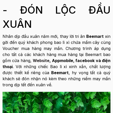
- ĐÓN LỘC ĐẦU
XUÂN
Nhân dịp đầu xuân năm mới, thay lời tri ân
Beemart
xin
gởi đến quý khách phong bao lì xì chứa mầm cây cùng
Voucher mua hàng may mắn. Chương trình áp dụng
cho tất cả các khách hàng mua hàng tại Beemart bao
gồm cửa hàng,
Website
, Appmobile, facebook và điện
thoại
. Với những chiếc Bao lì xì xinh xắn, chất lượng
được thiết kế riêng của
Beemart
, hy vọng tất cả quý
khách sẽ đón nhận nó kèm theo những niềm may mắn
trong dịp tết đến xuân về.