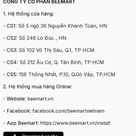
CÔNG TY CỔ PHẦN BEEMART
1. Hệ thống cửa hàng:
- CS1:
Số 5 ngõ 26 Nguyễn Khánh Toàn, HN
- CS2:
Số 246 Lò Đúc , HN
- CS3:
Số 102 Võ Thị Sáu, Q.1, TP HCM
- CS4:
Số 212 Âu Cơ, Q. Tân Bình, TP HCM
- CS5:
156 Thốn
g Nhất, P.10, Q.Gò Vấp, TP.HCM
2. Hệ thống mua hàng Online:
- Website:
beemart.vn
- Facebook:
facebook.com/beemartvietnam
- App Beemart:
https://www.beemart.vn/install