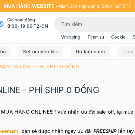
MUA HÀNG WEBSITE -
Giảm 25K ship đơn từ 500K mã FST7
Giờ hoạt động
8:00- 19:00 T2-CN
Whipping
Tiramisu
Cookie
chủ
Set nguyên liệu
Đồ làm bánh
Trun
 SẮM ONLINE - PHÍ SHIP 0 ĐỒNG
LINE - PHÍ SHIP 0 ĐỒNG
 HÀNG ONLINE!!!!! Vừa nhận ưu đãi sale-off, lại mua
Beemart
, bạn sẽ được nhận ngay ưu đãi
FREESHIP
liền tay.