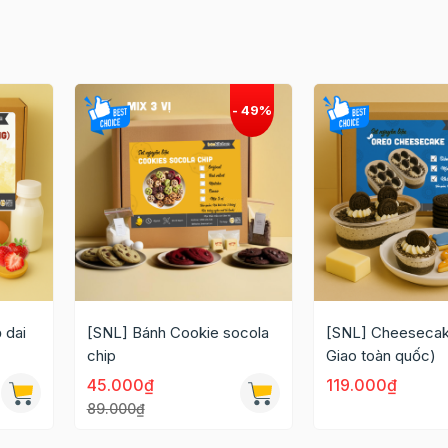
 dai
[SNL] Bánh Cookie socola
[SNL] Cheesecak
chip
Giao toàn quốc)
45.000₫
119.000₫
89.000₫