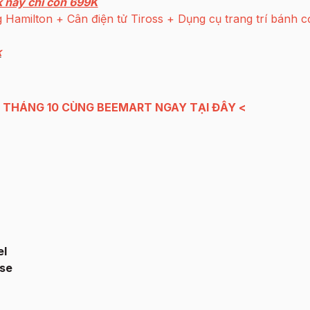
 nay chỉ còn 699K
Hamilton + Cân điện tử Tiross + Dụng cụ trang trí bánh 
k
 THÁNG 10 CÙNG BEEMART NGAY TẠI ĐÂY
<
el
-se