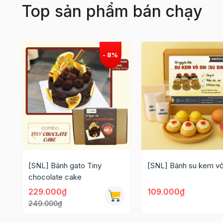
Top sản phẩm bán chạy
[SNL] Bánh gato Tiny
[SNL] Bánh su kem vỏ
chocolate cake
229.000₫
109.000₫
249.000₫