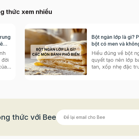
g thức xem nhiều
Trung
Bột ngàn lớp là gì? 
sẽ
bột có men và khôn
dụng phổ biến
nh
Hiểu đúng về bột ng
 đời
quyết tạo nên lớp b
của
tan, xốp nhẹ đặc t
còn
thực châu Âu Nếu 
 những
mê mẩn những chiếc
h trung
vàng ruộm, bánh N
y
giòn rụm, hay chiếc
sáng
vent nhỏ xinh bày t
ừ
trà, thì tất cả đều c
ình
“nguyên liệu gốc” c
ng thức với Bee
mò cho
ngàn lớp (Puff Pastr
ã
bột này được xem là
 2025
của các dòng bánh 