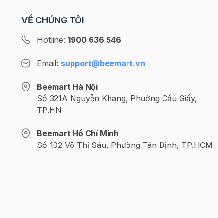
đến đâu rồi nhỉ? Cùng
Beemart cập nhật 5 xu 
VỀ CHÚNG TÔI
bánh trung thu đẹp mê 
mùa Trăng năm nay nhé! X
Hotline:
1900 636 546
thêm: >>> Gợi ý địa chỉ
đồ làm bánh trung thu c
Email:
support@beemart.vn
lượng >>> Trọn bộ công
làm bánh trung thu thơ
Beemart Hà Nội
tại nhà Bánh Trung thu 
Số 321A Nguyễn Khang, Phường Cầu Giấy,
đại - Xu hướng bánh tru
TP.HN
được yêu thích nhất 202
Bánh trung thu hiện đại 
biến tấu, phối kết hợp t
Beemart Hồ Chí Minh
các loại màu sắc, kiểu
Số 102 Võ Thị Sáu, Phường Tân Định, TP.HCM
dáng vào vỏ bánh và hư
vào nhân bánh tạo sự k
biệt so với bánh trung t
truyền. Chính vì vậy mà
nhận thấy hương vị của
nhân, lớp vỏ bánh và cá