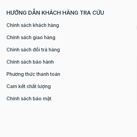
tạo nên từng lớp bá
hướng
giòn tan, thơm bơ đ
HƯỚNG DẪN KHÁCH HÀNG TRA CỨU
mẩn
mà không loại bột 
em
làm được. Bột ngàn 
Chính sách khách hàng
 mua
“Bột ngàn lớp” là cá
hất
quen thuộc của ngườ
Chính sách giao hàng
 thức
loại bột cán nhiều l
Chính sách đổi trả hàng
m ngon
giữa bột và bơ, còn 
hiện
Anh của nó là Puff 
Chính sách bảo hành
ng thu
này ghép bởi hai chữ: “P
5
up” – nghĩa là phồn
Phương thức thanh toán
là sự
“Pastry” – nghĩa là 
hêm
bánh ngọt Nhìn từ n
Cam kết chất lượng
miếng bột sống trô
ơng vị
khối đặc, nhưng khi
Chính sách bảo mật
hác
cắt, bạn sẽ thấy vô 
hu cổ
– bơ xen kẽ nhau. 
 bạn sẽ
khối bột này, người
 phần
sẽ bọc bơ vào bột 
ch tạo
ngược lại), sau đó 