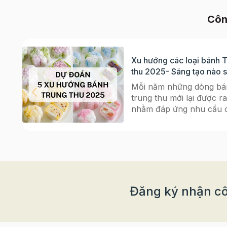
Côn
Xu hướng các loại bánh 
thu 2025- Sáng tạo nào 
bùng nổ?
Mỗi năm những dòng bá
trung thu mới lại được ra
nhằm đáp ứng nhu cầu 
người tiêu dùng. Không 
đóng khuôn mình trong
hình mẫu của chiếc bán
thu truyền thống, giờ đâ
những chiếc bánh được 
tạo thay đổi nhiều hơn t
hương vị, màu sắc đến h
Đăng ký nhận cô
dáng bên ngoài gây tò 
biết bao người. Chị em đ
chuẩn bị cho Trung thu