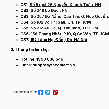
CS1:
Số 5 ngõ 26 Nguyễn Khánh Toàn, HN
CS2:
Số 246 Lò Đúc , HN
CS3:
Số 257 Đà Nẵng, Cầu Tre, Q. Ngô Quyền
CS4:
Số 102 Võ Thị Sáu, Q.1, TP HCM
CS5:
Số 212 Âu Cơ, Q. Tân Bình, TP HCM
CS6:
156 Thống Nhất, P.10, Q.Gò Vấp, TP.HCM
CS7:
157 Láng Hạ, Đống Đa, Hà Nội
3. Thông tin liên hệ:
Hotline: 1900 636 546
Email: support@beemart.vn
Chia sẻ bài viết: