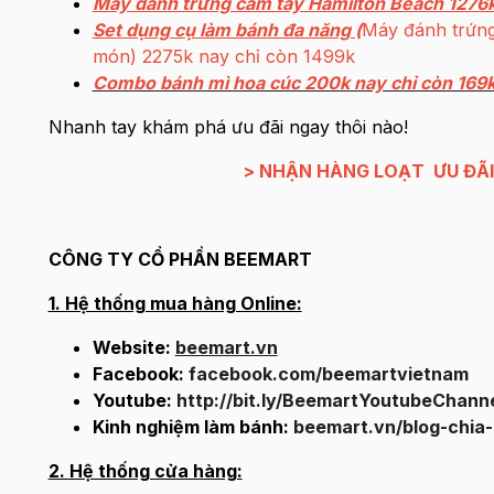
Máy đánh trứng cầm tay Hamilton Beach 1276k
Set dụng cụ làm bánh đa năng (
Máy đánh trứng 
món) 2275k nay chỉ còn 1499k
Combo bánh mì hoa cúc 200k nay chỉ còn 169
Nhanh tay khám phá ưu đãi ngay thôi nào!
>
NHẬN HÀNG LOẠT ƯU ĐÃI
CÔNG TY CỔ PHẦN BEEMART
1. Hệ thống mua hàng Online:
Website:
beemart.vn
Facebook:
facebook.com/beemartvietnam
Youtube:
http://bit.ly/BeemartYoutubeChann
Kinh nghiệm làm bánh:
beemart.vn/blog-chia
2. Hệ thống cửa hàng: