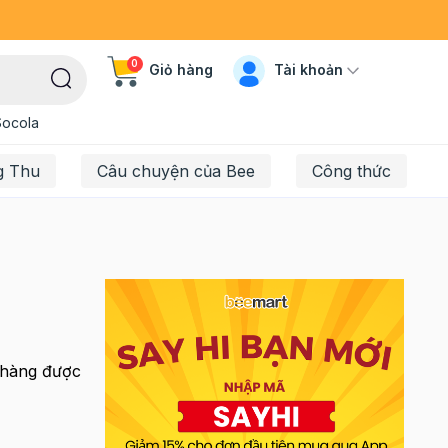
0
Tài khoản
Giỏ hàng
Socola
g Thu
Câu chuyện của Bee
Công thức
 hàng được