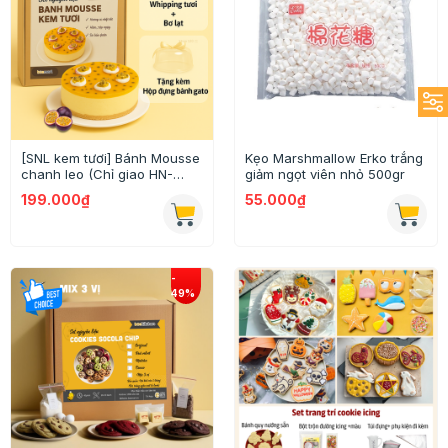
[SNL kem tươi] Bánh Mousse
Kẹo Marshmallow Erko trắng
chanh leo (Chỉ giao HN-
giảm ngọt viên nhỏ 500gr
HCM)
199.000₫
55.000₫