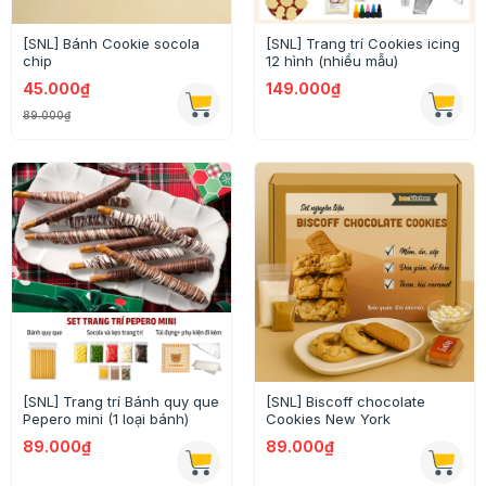
[SNL] Bánh Cookie socola
[SNL] Trang trí Cookies icing
chip
12 hình (nhiều mẫu)
45.000₫
149.000₫
89.000₫
[SNL] Trang trí Bánh quy que
[SNL] Biscoff chocolate
Pepero mini (1 loại bánh)
Cookies New York
89.000₫
89.000₫