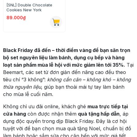
[SNL] Double Chocolate
Cookies New York
89.000₫
Black Friday đã đến – thời điểm vàng để bạn săn trọn
bộ set nguyên liệu làm bánh, dụng cụ bếp và hàng
loạt sản phẩm mùa lễ hội với mức giảm lên tới 35%.
Tại
Beemart, các set từ đơn giản đến nâng cao đều theo
tiêu chí “3 không”:
không cần cân – không khó – không
thừa nguyên liệu
, giúp bạn thoải mái tự tay làm bánh
cho mùa lễ cuối năm.
Không chỉ ưu đãi online, khách ghé
mua trực tiếp tại
cửa hàng
còn được nhận thêm
quà tặng hấp dẫn
, áp
dụng độc quyền trong dịp Black Friday. Đây là cơ hội
tuyệt vời để bạn chọn mua quà tặng Noel, chuẩn bị đồ
làm bánh hoặc sắm sửa cho căn bếp với mức giá tiết