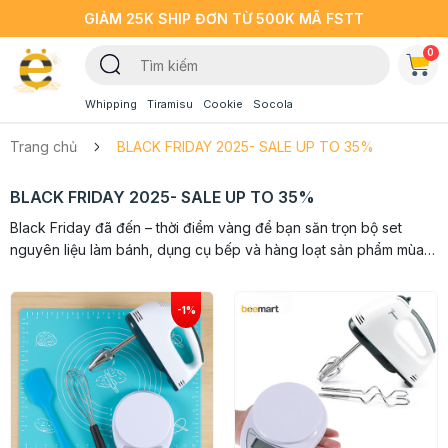
GIẢM 25K SHIP ĐƠN TỪ 500K MÃ FSTT
0
Whipping
Tiramisu
Cookie
Socola
Trang chủ
BLACK FRIDAY 2025- SALE UP TO 35%
BLACK FRIDAY 2025- SALE UP TO 35%
Black Friday đã đến – thời điểm vàng để bạn săn trọn bộ set
nguyên liệu làm bánh, dụng cụ bếp và hàng loạt sản phẩm mùa
lễ hội với mức giảm lên tới 35%. Tại Beemart, các set từ...