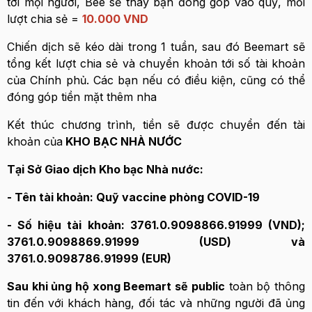
tới mọi người, Bee sẽ thay bạn đóng góp vào quỹ, mỗi
lượt chia sẻ =
10.000 VND
Chiến dịch sẽ kéo dài trong 1 tuần, sau đó Beemart sẽ
tổng kết lượt chia sẻ và chuyển khoản tới số tài khoản
của Chính phủ. Các bạn nếu có điều kiện, cũng có thể
đóng góp tiền mặt thêm nha
Kết thúc chương trình, tiền sẽ được chuyển đến tài
khoản của
KHO BẠC NHÀ NƯỚC
Tại Sở Giao dịch Kho bạc Nhà nước:
- Tên tài khoản: Quỹ vaccine phòng COVID-19
- Số hiệu tài khoản: 3761.0.9098866.91999 (VND);
3761.0.9098869.91999 (USD) và
3761.0.9098786.91999 (EUR)
Sau khi ủng hộ xong Beemart sẽ public
toàn bộ thông
tin đến với khách hàng, đối tác và những người đã ủng