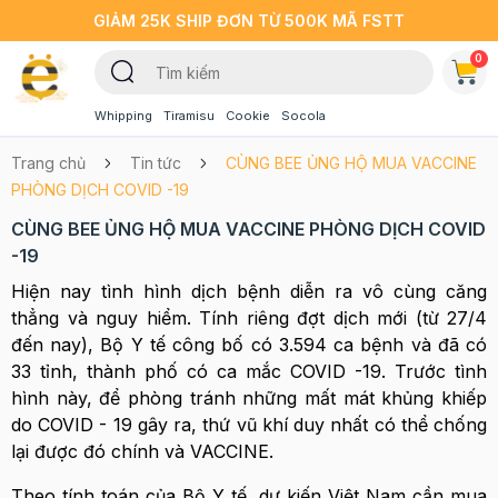
GIẢM 25K SHIP ĐƠN TỪ 500K MÃ FSTT
0
Whipping
Tiramisu
Cookie
Socola
Trang chủ
Tin tức
CÙNG BEE ỦNG HỘ MUA VACCINE
PHÒNG DỊCH COVID -19
CÙNG BEE ỦNG HỘ MUA VACCINE PHÒNG DỊCH COVID
-19
Hiện nay tình hình dịch bệnh diễn ra vô cùng căng
thẳng và nguy hiểm. Tính riêng đợt dịch mới (từ 27/4
đến nay), Bộ Y tế công bố có 3.594 ca bệnh và đã có
33 tỉnh, thành phố có ca mắc COVID -19. Trước tình
hình này, để phòng tránh những mất mát khủng khiếp
do COVID - 19 gây ra, thứ vũ khí duy nhất có thể chống
lại được đó chính và VACCINE.
Theo tính toán của Bộ Y tế, dự kiến Việt Nam cần mua