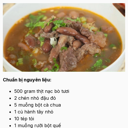
Chuẩn bị nguyên liệu:
500 gram thịt nạc bò tươi
2 chén nhỏ đậu đỏ
5 muỗng bột cà chua
1 củ hành tây nhỏ
10 tép tỏi
1 muỗng rưỡi bột quế