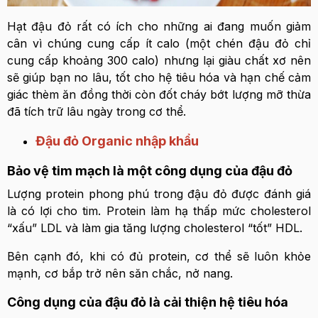
Hạt đậu đỏ rất có ích cho những ai đang muốn giảm
cân vì chúng cung cấp ít calo (một chén đậu đỏ chỉ
cung cấp khoảng 300 calo) nhưng lại giàu chất xơ nên
sẽ giúp bạn no lâu, tốt cho hệ tiêu hóa và hạn chế cảm
giác thèm ăn đồng thời còn đốt cháy bớt lượng mỡ thừa
đã tích trữ lâu ngày trong cơ thể.
Đậu đỏ Organic nhập khẩu
Bảo vệ tim mạch là một công dụng của đậu đỏ
Lượng protein phong phú trong đậu đỏ được đánh giá
là có lợi cho tim. Protein làm hạ thấp mức cholesterol
“xấu” LDL và làm gia tăng lượng cholesterol “tốt” HDL.
Bên cạnh đó, khi có đủ protein, cơ thể sẽ luôn khỏe
mạnh, cơ bắp trở nên săn chắc, nở nang.
Công dụng của đậu đỏ là cải thiện hệ tiêu hóa