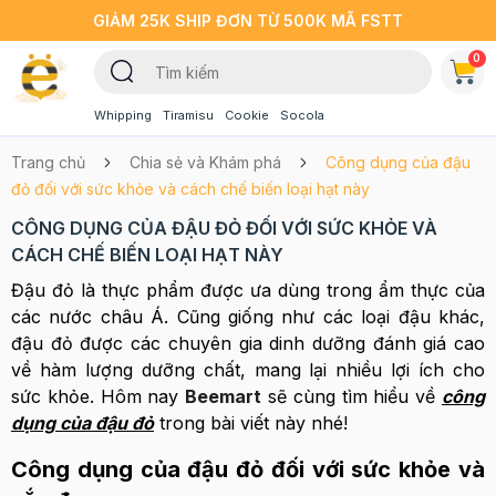
GIẢM 25K SHIP ĐƠN TỪ 500K MÃ FSTT
0
Whipping
Tiramisu
Cookie
Socola
Trang chủ
Chia sẻ và Khám phá
Công dụng của đậu
đỏ đối với sức khỏe và cách chế biến loại hạt này
CÔNG DỤNG CỦA ĐẬU ĐỎ ĐỐI VỚI SỨC KHỎE VÀ
CÁCH CHẾ BIẾN LOẠI HẠT NÀY
Đậu đỏ là thực phẩm được ưa dùng trong ẩm thực của
các nước châu Á. Cũng giống như các loại đậu khác,
đậu đỏ được các chuyên gia dinh dưỡng đánh giá cao
về hàm lượng dưỡng chất, mang lại nhiều lợi ích cho
sức khỏe. Hôm nay
Beemart
sẽ cùng tìm hiểu về
công
dụng của đậu đỏ
trong bài viết này nhé!
Công dụng của đậu đỏ đối với sức khỏe và