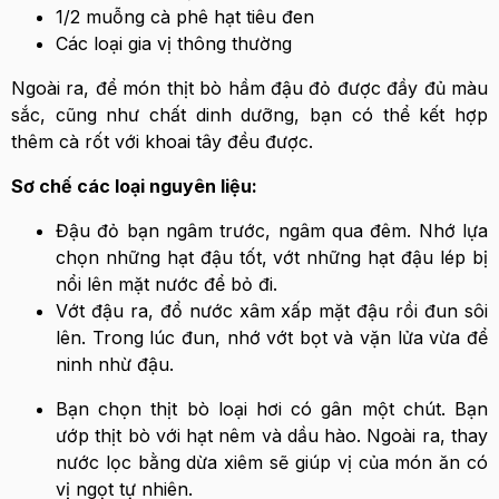
1/2 muỗng cà phê hạt tiêu đen
Các loại gia vị thông thường
Ngoài ra, để món thịt bò hầm đậu đỏ được đầy đủ màu
sắc, cũng như chất dinh dưỡng, bạn có thể kết hợp
thêm cà rốt với khoai tây đều được.
Sơ chế các loại nguyên liệu:
Đậu đỏ bạn ngâm trước, ngâm qua đêm. Nhớ lựa
chọn những hạt đậu tốt, vớt những hạt đậu lép bị
nổi lên mặt nước để bỏ đi.
Vớt đậu ra, đổ nước xâm xấp mặt đậu rồi đun sôi
lên. Trong lúc đun, nhớ vớt bọt và vặn lửa vừa để
ninh nhừ đậu.
Bạn chọn thịt bò loại hơi có gân một chút. Bạn
ướp thịt bò với hạt nêm và dầu hào. Ngoài ra, thay
nước lọc bằng dừa xiêm sẽ giúp vị của món ăn có
vị ngọt tự nhiên.