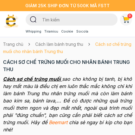
GIẢM 25K SHIP ĐƠN TỪ 500K MÃ FSTT
0
Whipping
Tiramisu
Cookie
Socola
Trang chủ
Cách làm bánh trung thu
Cách sơ chế trứng
muối cho nhân bánh Trung thu
CÁCH SƠ CHẾ TRỨNG MUỐI CHO NHÂN BÁNH TRUNG
THU
Cách sơ chế trứng muối
sao cho không bị tanh, bị khô
hay mất màu là điều chị em luôn thắc mắc không chỉ khi
làm bánh Trung thu nhân trứng muối mà còn làm bánh
bao kim sa, bánh lava,... Để có được những quả trứng
muối thơm ngon và đẹp mắt nhất, ngoài quá trình muối
phải "đúng chuẩn", bạn cũng cần phải biết cách sơ chế
trứng muối. Hãy để
Beemart
chia sẻ ngay bí kíp cho bạn
nhé!