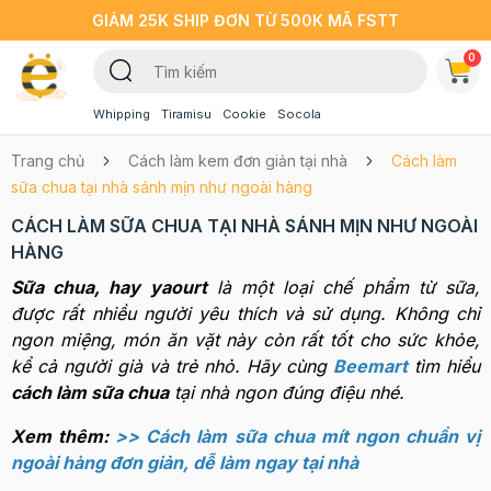
GIẢM 25K SHIP ĐƠN TỪ 500K MÃ FSTT
0
Whipping
Tiramisu
Cookie
Socola
Trang chủ
Cách làm kem đơn giản tại nhà
Cách làm
sữa chua tại nhà sánh mịn như ngoài hàng
CÁCH LÀM SỮA CHUA TẠI NHÀ SÁNH MỊN NHƯ NGOÀI
HÀNG
Sữa chua, hay yaourt
là một loại chế phẩm từ sữa,
được rất nhiều người yêu thích và sử dụng. Không chỉ
ngon miệng, món ăn vặt này còn rất tốt cho sức khỏe,
kể cả người già và trẻ nhỏ. Hãy cùng
Beemart
tìm hiểu
cách làm sữa chua
tại nhà ngon đúng điệu nhé.
Xem thêm:
>> Cách làm sữa chua mít ngon chuẩn vị
ngoài hàng đơn giản, dễ làm ngay tại nhà