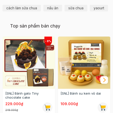
cách làm sữa chua
nấu ăn
sữa chua
yaourt
Top sản phẩm bán chạy
[SNL] Bánh gato Tiny
[SNL] Bánh su kem vỏ dai
chocolate cake
229.000₫
109.000₫
249.000₫