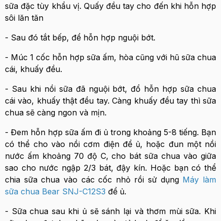
sữa đặc tùy khẩu vị. Quấy đều tay cho đến khi hỗn hợp
sôi lăn tăn
- Sau đó tắt bếp, để hỗn hợp nguội bớt.
- Múc 1 cốc hỗn hợp sữa ấm, hòa cũng với hũ sữa chua
cái, khuấy đều.
- Sau khi nồi sữa đã nguội bớt, đổ hỗn hợp sữa chua
cái vào, khuấy thật đều tay. Càng khuấy đều tay thì sữa
chua sẽ càng ngon và mịn.
- Đem hỗn hợp sữa ấm đi ủ trong khoảng 5-8 tiếng. Bạn
có thể cho vào nồi cơm điện để ủ, hoặc đun một nồi
nước ấm khoảng 70 độ C, cho bát sữa chua vào giữa
sao cho nước ngập 2/3 bát, đậy kín. Hoặc bạn có thể
chia sữa chua vào các cốc nhỏ rồi sử dụng
Máy làm
sữa chua Bear SNJ-C12S3
để ủ.
- Sữa chua sau khi ủ sẽ sánh lại và thơm mùi sữa. Khi