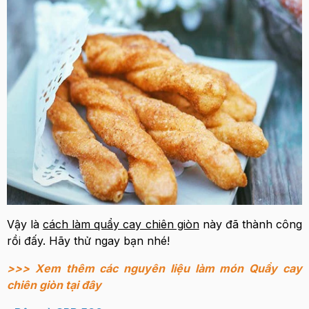
Vậy là
cách làm quẩy cay chiên giòn
này đã thành công
rồi đấy. Hãy thử ngay bạn nhé!
>>> Xem thêm các nguyên liệu làm món Quẩy cay
chiên giòn tại đây