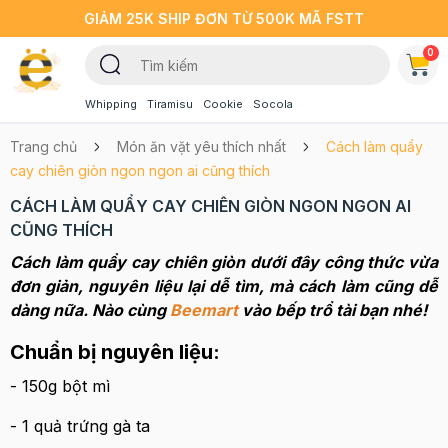
GIẢM 25K SHIP ĐƠN TỪ 500K MÃ FSTT
0
Whipping
Tiramisu
Cookie
Socola
Trang chủ
Món ăn vặt yêu thích nhất
Cách làm quẩy
cay chiên giòn ngon ngon ai cũng thích
CÁCH LÀM QUẨY CAY CHIÊN GIÒN NGON NGON AI
CŨNG THÍCH
Cách làm quẩy cay chiên giòn dưới đây công thức vừa
đơn giản, nguyên liệu lại dễ tìm, mà cách làm cũng dễ
dàng nữa. Nào cùng
Beemart
vào bếp trổ tài bạn nhé!
Chuẩn bị nguyên liệu:
- 150g bột mì
- 1 quả trứng gà ta