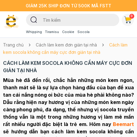
GIẢM 25K SHIP ĐƠN TỪ 500K MÃ FSTT
0
Whipping
Tiramisu
Cookie
Socola
Trang chủ
Cách làm kem đơn giản tại nhà
Cách làm
kem socola không cần máy cực đơn giản tại nhà
CÁCH LÀM KEM SOCOLA KHÔNG CẦN MÁY CỰC ĐƠN
GIẢN TẠI NHÀ
Mùa hè đã đến rồi, chắc hẳn những món kem ngon,
thanh mát sẽ là sự lựa chọn hàng đầu của bạn để xua
tan cái nắng nóng oi bức của mùa hè phải không nào?
Dẫu rằng hiện nay hương vị của những món kem ngày
càng phong phú, đa dạng, thế nhưng vị socola truyền
thống vẫn là một trong những hương vị làm mê mẩn
rất nhiều người đặc biệt là trẻ em. Hôm nay
Beemart
sẽ hướng dẫn bạn cách làm kem socola không cần