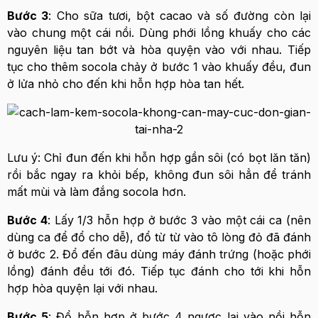
Bước 3
: Cho sữa tươi, bột cacao và số đường còn lại
vào chung một cái nồi. Dùng phới lồng khuấy cho các
nguyên liệu tan bớt và hòa quyện vào với nhau. Tiếp
tục cho thêm socola chảy ở bước 1 vào khuấy đều, đun
ở lửa nhỏ cho đến khi hỗn hợp hòa tan hết.
Lưu ý: Chỉ đun đến khi hỗn hợp gần sôi (có bọt lăn tăn)
rồi bắc ngay ra khỏi bếp, không đun sôi hẳn để tránh
mất mùi và làm đắng socola hơn.
Bước 4
: Lấy 1/3 hỗn hợp ở bước 3 vào một cái ca (nên
dùng ca để đổ cho dễ), đổ từ từ vào tô lòng đỏ đã đánh
ở bước 2. Đổ đến đâu dùng máy đánh trứng (hoặc phới
lồng) đánh đều tới đó. Tiếp tục đánh cho tới khi hỗn
hợp hòa quyện lại với nhau.
Bước 5
: Đổ hỗn hợp ở bước 4 ngược lại vào nồi hỗn