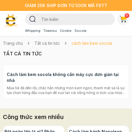
GIẢM 25K SHIP ĐƠN TỪ 500K MÃ FSTT
0
Whipping
Tiramisu
Cookie
Socola
Trang chủ
Tất cả tin tức
cách làm kem socola
TẤT CẢ TIN TỨC
Cách làm kem socola không cần máy cực đơn giản tại
nhà
Mùa hè đã đến rồi, chắc hẳn những món kem ngon, thanh mát sẽ là sự
lựa chọn hàng đầu của bạn để xua tan cái nắng nóng oi bức của mùa
hè phải không nào? Dẫu rằng hiện nay hương vị của những món kem
ngày càng phong phú, đa dạng, thế nhưng vị socola truyền thống vẫn
là một trong những hương vị làm mê mẩn rất nhiều người đặc biệt là trẻ
em. Hôm nay Beemart sẽ hướng dẫn bạn cách làm kem socola
Công thức xem nhiều
không cần máy cực đơn giản tại nhà, chỉ cần qua vài bước cơ bản, với
những dụng cụ cũng giản đơn là bạn đã có ngay món kem socola vừa
ngon vừa an toàn cho các thành viên trong gia đình rồi đó. Nguyên
liệu làm kem socola không cần máy - Whipping cream 35%: 150ml -
Bột ngàn lớp là gì? Phân
Cách làm bánh Napoleon