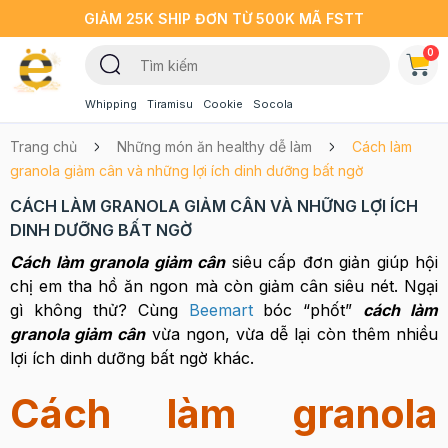
GIẢM 25K SHIP ĐƠN TỪ 500K MÃ FSTT
0
Whipping
Tiramisu
Cookie
Socola
Trang chủ
Những món ăn healthy dễ làm
Cách làm
granola giảm cân và những lợi ích dinh dưỡng bất ngờ
CÁCH LÀM GRANOLA GIẢM CÂN VÀ NHỮNG LỢI ÍCH
DINH DƯỠNG BẤT NGỜ
Cách làm granola giảm cân
siêu cấp đơn giản giúp hội
chị em tha hồ ăn ngon mà còn giảm cân siêu nét. Ngại
gì không thử? Cùng
Beemart
bóc “phốt”
cách làm
granola giảm cân
vừa ngon, vừa dễ lại còn thêm nhiều
lợi ích dinh dưỡng bất ngờ khác.
Cách làm granola