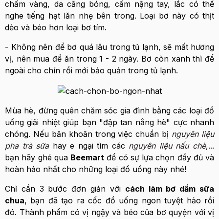
chấm vàng, da căng bóng, cầm nặng tay, lắc có thể
nghe tiếng hạt lăn nhẹ bên trong. Loại bơ này có thịt
dẻo và béo hơn loại bơ tím.
- Không nên để bơ quá lâu trong tủ lạnh, sẽ mất hương
vị, nên mua để ăn trong 1 - 2 ngày. Bơ còn xanh thì để
ngoài cho chín rồi mới bảo quản trong tủ lạnh.
Mùa hè, đừng quên chăm sóc gia đình bằng các loại đồ
uống giải nhiệt giúp bạn "đập tan nắng hè" cực nhanh
chóng. Nếu băn khoăn trong việc chuẩn bị
nguyên liệu
pha trà sữa
hay e ngại tìm các
nguyên liệu nấu chè
,...
bạn hãy ghé qua
Beemart
để có sự lựa chọn đầy đủ và
hoàn hảo nhất cho những loại đồ uống này nhé!
Chỉ cần 3 bước đơn giản với
cách làm bơ dầm sữa
chua
, bạn đã tạo ra cốc đồ uống ngon tuyệt hảo rồi
đó. Thành phẩm có vị ngậy và béo của bơ quyện với vị