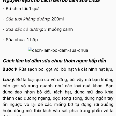
Nguyên liệu cho cách làm bơ dầm sữa chua
- Bơ chín tới: 1 quả
-
Sữa tươi không đường
: 200ml
-
Sữa đặc có đường
: 3 muỗng canh
- Sữa chua: 1 hộp
Cách làm bơ dầm sữa chua thơm ngon hấp dẫn
Bước 1:
Rửa sạch bơ, gọt vỏ, bỏ hạt và cắt hình hạt lựu.
Lưu ý
: Bơ là loại quả có vỏ cứng, bởi vậy mà bạn không
nên gọt vỏ xung quanh như các loại quả khác. Bạn
dùng dao nhọn bổ đôi, tách hạt, dùng mũi dao khía
thành các đường ngang, dọc song song, dùng ngón tay
ấn ngược vỏ lại để các miếng bơ tự động rơi xuống
hoặc dùng mũi thìa lách vào sát phía trong phần vỏ là