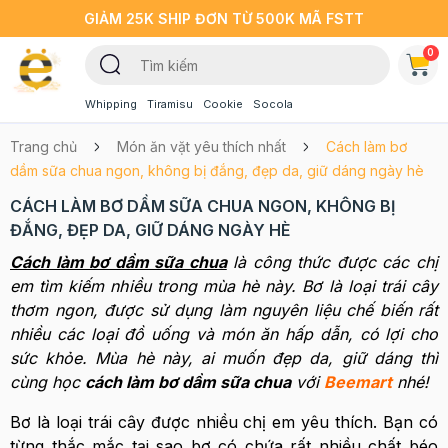
GIẢM 25K SHIP ĐƠN TỪ 500K MÃ FSTT
0
Whipping
Tiramisu
Cookie
Socola
Trang chủ
Món ăn vặt yêu thích nhất
Cách làm bơ
dầm sữa chua ngon, không bị đắng, đẹp da, giữ dáng ngày hè
CÁCH LÀM BƠ DẦM SỮA CHUA NGON, KHÔNG BỊ
ĐẮNG, ĐẸP DA, GIỮ DÁNG NGÀY HÈ
Cách làm bơ dầm sữa chua
là công thức được các chị
em tìm kiếm nhiều trong mùa hè này. Bơ là loại trái cây
thơm ngon, được sử dụng làm nguyên liệu chế biến rất
nhiều các loại đồ uống và món ăn hấp dẫn, có lợi cho
sức khỏe. Mùa hè này, ai muốn đẹp da, giữ dáng thì
cùng học
cách làm bơ dầm sữa chua
với
Beemart
nhé!
Bơ là loại trái cây được nhiều chị em yêu thích. Bạn có
từng thắc mắc tại sao bơ có chứa rất nhiều chất béo