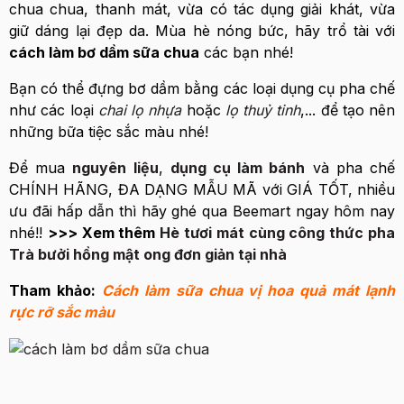
chua chua, thanh mát, vừa có tác dụng giải khát, vừa
giữ dáng lại đẹp da. Mùa hè nóng bức, hãy trổ tài với
cách làm bơ dầm sữa chua
các bạn nhé!
Bạn có thể đựng bơ dầm bằng các loại dụng cụ pha chế
như các loại
chai lọ nhựa
hoặc
lọ thuỷ tinh
,... để tạo nên
những bữa tiệc sắc màu nhé!
Để mua
nguyên liệu
,
dụng cụ làm bánh
và pha chế
CHÍNH HÃNG, ĐA DẠNG MẪU MÃ với GIÁ TỐT, nhiều
ưu đãi hấp dẫn thì hãy ghé qua Beemart ngay hôm nay
nhé!!
>>> Xem thêm
Hè tươi mát cùng công thức pha
Trà bưởi hồng mật ong đơn giản tại nhà
Tham khảo:
Cách làm sữa chua vị hoa quả mát lạnh
rực rỡ sắc màu