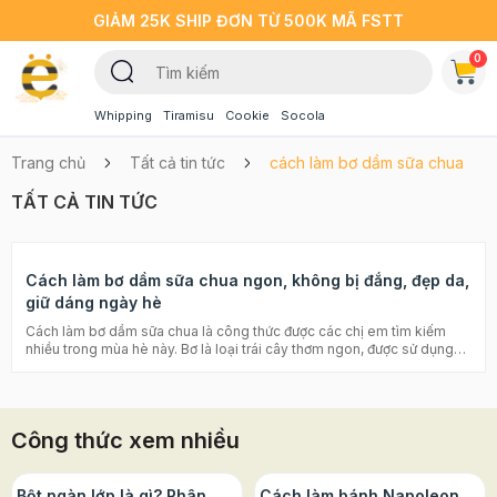
GIẢM 25K SHIP ĐƠN TỪ 500K MÃ FSTT
0
Whipping
Tiramisu
Cookie
Socola
Trang chủ
Tất cả tin tức
cách làm bơ dầm sữa chua
TẤT CẢ TIN TỨC
Cách làm bơ dầm sữa chua ngon, không bị đắng, đẹp da,
giữ dáng ngày hè
Cách làm bơ dầm sữa chua là công thức được các chị em tìm kiếm
nhiều trong mùa hè này. Bơ là loại trái cây thơm ngon, được sử dụng
làm nguyên liệu chế biến rất nhiều các loại đồ uống và món ăn hấp
dẫn, có lợi cho sức khỏe. Mùa hè này, ai muốn đẹp da, giữ dáng thì
cùng học cách làm bơ dầm sữa chua với Beemart nhé! Bơ là loại trái
cây được nhiều chị em yêu thích. Bạn có từng thắc mắc tại sao bơ có
Công thức xem nhiều
chứa rất nhiều chất béo nhưng lại có tác dụng giảm cân không? Câu
trả lời là do trong bơ chứa rất nhiều chất béo không bão hòa đơn (như
beta-sitosterol), chất béo này có khả năng làm giảm tỉ lệ cholesterol
trong máu và ngăn ngừa việc tích tụ chất béo xấu. Bởi vậy mà ăn một
Bột ngàn lớp là gì? Phân
Cách làm bánh Napoleon