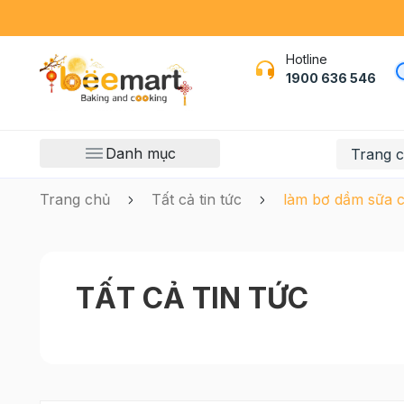
Hotline
1900 636 546
Danh mục
Trang 
Trang chủ
Tất cả tin tức
làm bơ dầm sữa 
TẤT CẢ TIN TỨC