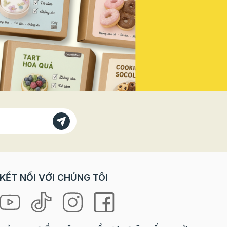
Vì sao
doanh thu mùa lễ hội năm nay! Vì
bánh
Sao Bạn Không Thể Đứng Ngoài
 với các
"Sân Khấu" Này? Trong các dịp
trò chơi
lễ lớn, đặc biệt là ngày Quốc
orkshop
khánh, tâm lý khách hàng có sự
rải
thay đổi rõ rệt: Nhu cầu "check-
ưng lại
in" tăng vọt: Khách hàng, đặc
à cả
biệt là giới trẻ, luôn tìm kiếm
 “tự tay
những sản phẩm, không gian
 là
mang đậm tinh thần lễ hội để
ng mang
chụp ảnh và chia sẻ lên mạng xã
hội. Sẵn sàng chi tiêu cho trải
loween
nghiệm: Họ không chỉ mua một
chiếc bánh, một ly nước, mà họ
ợp cho
mua cả không khí, cảm xúc và
KẾT NỐI VỚI CHÚNG TÔI
niềm tự hào. Ưu tiên các sản
hỉ cần
phẩm phiên bản giới hạn (Limited
 mọi
Edition): Yếu tố độc đáo, chỉ xuất
hiện trong mùa lễ sẽ kích thích