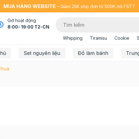
MUA HÀNG WEBSITE -
Giảm 25K ship đơn từ 500K mã FSTT
Giờ hoạt động
8:00- 19:00 T2-CN
Whipping
Tiramisu
Cookie
chủ
Set nguyên liệu
Đồ làm bánh
Trun
chua