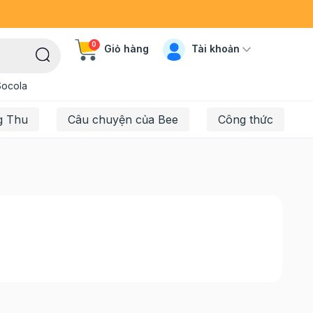
0
Tài khoản
Giỏ hàng
Socola
g Thu
Câu chuyện của Bee
Công thức