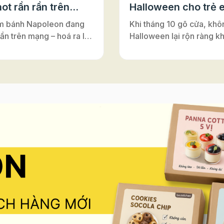
ot rần rần trên
Halloween cho trẻ 
m bánh Napoleon đang
Khi tháng 10 gõ cửa, khô
rần trên mạng – hoá ra lại
Halloween lại rộn ràng k
ới đế bánh ngàn lớp Puff
nơi – từ lớp học, trung tâ
Vì sao bánh có tên là
Anh cho tới những câu lạ
on”? Nghe đến
nhỏ. Đây luôn là dịp để m
on”, nhiều người thường
cùng hóa thân, vui chơi v
y đến vị hoàng đế lừng
nối. Và nếu bạn đang tìm
 Pháp. Nhưng thật ra,
hoạt động Halloween vừa 
ấy chỉ là một sự nhầm lẫn
vừa an toàn, vừa dễ tổ ch
rong lịch sử ẩm thực. Bánh
những buổi workshop là
n vốn có tên gốc là
sẽ là gợi ý tuyệt vời. Khô
euille”, nghĩa là “ngàn lớp
mang lại niềm vui khi đượ
”. Món bánh này được
sáng tạo, hoạt động làm
ấy cảm hứng từ vùng
còn giúp trẻ rèn luyện sự
Ý), rồi lan sang Pháp và
léo, khả năng tập trung và
 là gâteau napolitain –
thần làm việc nhóm – tất 
h kiểu Napoli”. Theo thời
diễn ra trong không khí