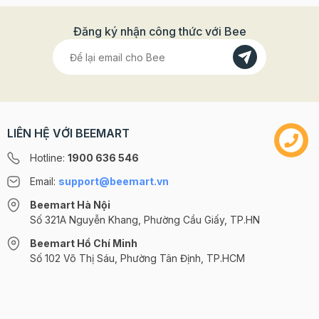
Đăng ký nhận công thức với Bee
LIÊN HỆ VỚI BEEMART
Hotline:
1900 636 546
Email:
support@beemart.vn
Beemart Hà Nội
Số 321A Nguyễn Khang, Phường Cầu Giấy, TP.HN
Beemart Hồ Chí Minh
Số 102 Võ Thị Sáu, Phường Tân Định, TP.HCM
@2024 CÔNG TY CỔ PHẦN BEEMART - GPĐKKD số: 0107285100 do Sở
KH-ĐT TP.HN cấp ngày 10/08/2018 tại Hà Nội. | Cung cấp bởi
Sapo