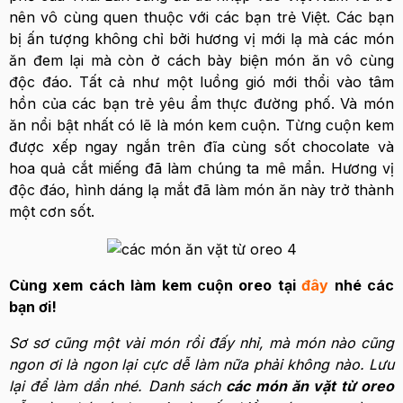
nên vô cùng quen thuộc với các bạn trẻ Việt. Các bạn
bị ấn tượng không chỉ bởi hương vị mới lạ mà các món
ăn đem lại mà còn ở cách bày biện món ăn vô cùng
độc đáo. Tất cả như một luồng gió mới thổi vào tâm
hồn của các bạn trẻ yêu ẩm thực đường phố. Và món
ăn nổi bật nhất có lẽ là món kem cuộn. Từng cuộn kem
được xếp ngay ngắn trên đĩa cùng sốt chocolate và
hoa quả cắt miếng đã làm chúng ta mê mẩn. Hương vị
độc đáo, hình dáng lạ mắt đã làm món ăn này trở thành
một cơn sốt.
Cùng xem cách làm kem cuộn oreo tại
đây
nhé các
bạn ơi!
Sơ sơ cũng một vài món rồi đấy nhỉ, mà món nào cũng
ngon ơi là ngon lại cực dễ làm nữa phải không nào. Lưu
lại để làm dần nhé. Danh sách
các món ăn vặt từ oreo