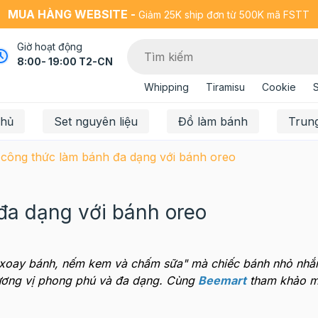
MUA HÀNG WEBSITE -
Giảm 25K ship đơn từ 500K mã FSTT
Giờ hoạt động
8:00- 19:00 T2-CN
Whipping
Tiramisu
Cookie
chủ
Set nguyên liệu
Đồ làm bánh
Trun
 công thức làm bánh đa dạng với bánh oreo
đa dạng với bánh oreo
"xoay bánh, nếm kem và chấm sữa" mà chiếc bánh nhỏ nhắn
ương vị phong phú và đa dạng. Cùng
Beemart
tham khảo m