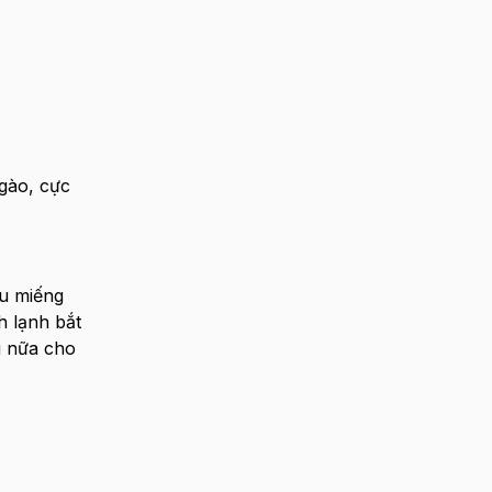
gào, cực
u miếng
h lạnh bắt
g nữa cho