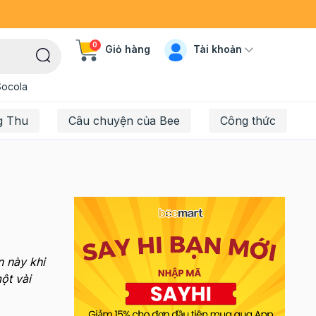
0
Tài khoản
Giỏ hàng
Socola
g Thu
Câu chuyện của Bee
Công thức
 này khi
ột vài