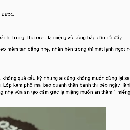
g được.
bánh Trung Thu oreo lạ miệng vô cùng hấp dẫn rồi đấy.
oreo mềm tan đắng nhẹ, nhân bên trong thì mát lạnh ngọt n
 không quá cầu kỳ nhưng ai cũng không muốn dừng lại sa
g. Lớp kem phô mai bao quanh thân bánh thì béo ngậy, làn
ng nhẹ vừa ăn tạo cảm giác lạ miệng muốn ăn thêm 1 miến