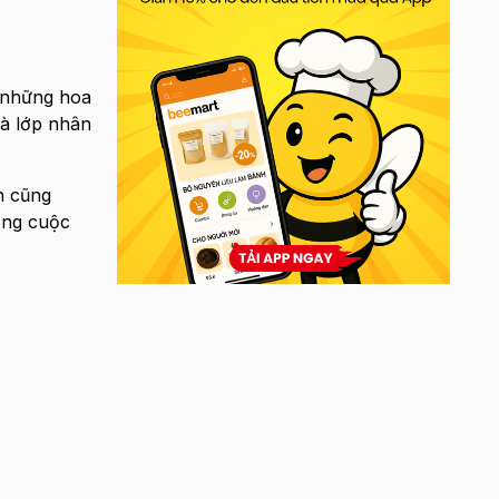
 những hoa
và lớp nhân
h cũng
ong cuộc