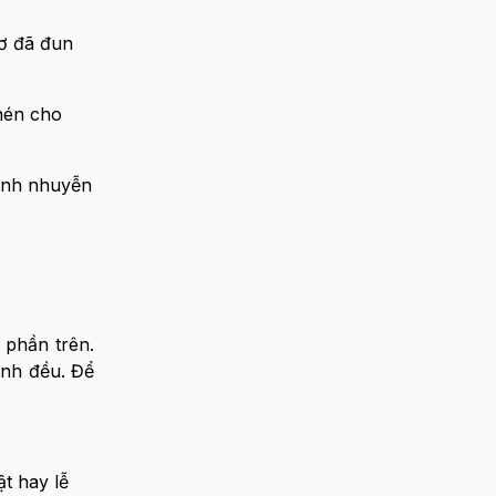
ơ đã đun
nén cho
ánh nhuyễn
 phần trên.
ánh đều. Để
t hay lễ