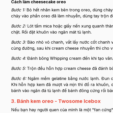
Cách làm cheesecake oreo
Bước 1:
Bỏ hết nhân kem bên trong oreo, dùng chày
chảy vào phần oreo đã làm nhuyễn, dùng tay trộn đ
Bước 2:
Lót tấm mica hoặc giấy nến xung quanh thà
chặt. Rồi đặt khuôn vào ngăn mát tủ lạnh.
Bước 3:
Bào nhỏ vỏ chanh, vắt lấy nước cốt chanh 
cùng đường, sau khi cream cheese nhuyễn thì cho v
Bước 4:
Đánh bông Whipping cream đến khi tạo vân
Bước 5:
Trộn đều hỗn hợp cream cheese đã đánh bô
Bước 6:
Ngâm mềm gelatine bằng nước lạnh. Đun chả
Khi hỗn hợp kem đã mượt và mịn thì đổ ra khuôn, 
bánh vào ngăn đá tủ lạnh để bánh đông cứng rồi bảo
3. Bánh kem oreo -
Twosome Icebox
Nếu bạn hay người quen của mình là một "fan cứng" 