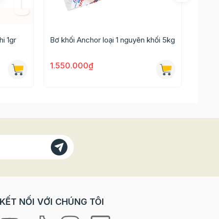
i 1gr
Bơ khối Anchor loại 1 nguyên khối 5kg
Bơ lạt
1.550.000₫
50.0
KẾT NỐI VỚI CHÚNG TÔI