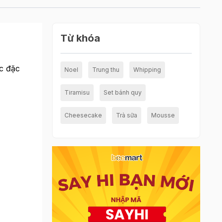
Từ khóa
c đặc
Noel
Trung thu
Whipping
Tiramisu
Set bánh quy
Cheesecake
Trà sữa
Mousse