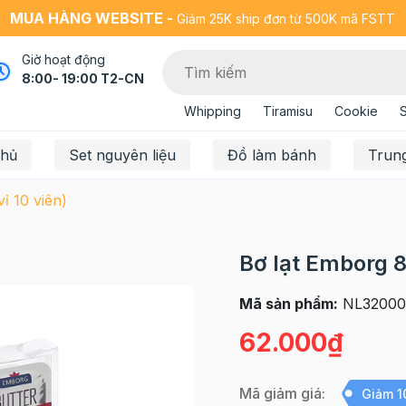
MUA HÀNG WEBSITE -
Giảm 25K ship đơn từ 500K mã FSTT
Giờ hoạt động
8:00- 19:00 T2-CN
Whipping
Tiramisu
Cookie
chủ
Set nguyên liệu
Đồ làm bánh
Trun
ỉ 10 viên)
Bơ lạt Emborg 8g
Mã sản phẩm:
NL32000
62.000₫
Mã giảm giá:
Giảm 