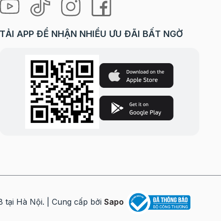
TẢI APP ĐỂ NHẬN NHIỀU ƯU ĐÃI BẤT NGỜ
ết bột
dính
 Dùng
i Hà Nội. | Cung cấp bởi
Sapo