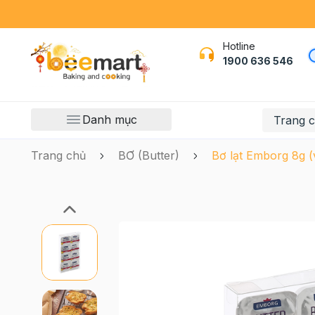
Hotline
1900 636 546
Danh mục
Trang 
Trang chủ
BƠ (Butter)
Bơ lạt Emborg 8g (v