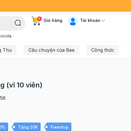
0
Tài khoản
Giỏ hàng
Socola
g Thu
Câu chuyện của Bee
Công thức
 (vỉ 10 viên)
56
10%
Tặng 20K
Freeship