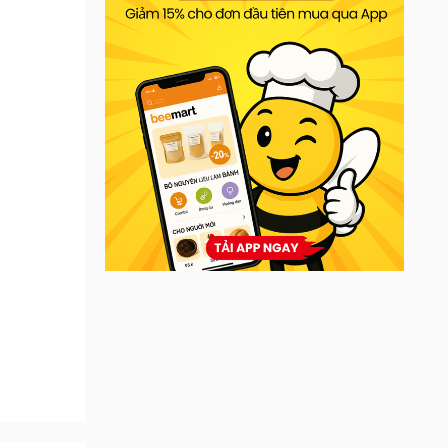
uyên
 nghệ