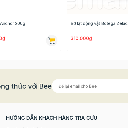
ơ còn quá cứng
.
ỉ lạt Emborg 8g ( 82%)
 Anchor 200g
Bơ lạt động vật Botega Zelach
0₫
310.000₫
ng thức với Bee
HƯỚNG DẪN KHÁCH HÀNG TRA CỨU