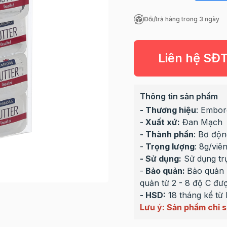
Đổi/trả hàng trong 3 ngày
Liên hệ SĐ
Thông tin sản phẩm
- Thương hiệu
: Embor
-
Xuất xứ:
Đan Mạch
- Thành phần
: Bơ độn
-
Trọng lượng
: 8g/viê
- Sử dụng:
Sử dụng trự
-
Bảo quản:
Bảo quản 
quản từ 2 - 8 độ C đư
- HSD:
18 tháng kể từ
Lưu ý: Sản phẩm chỉ s