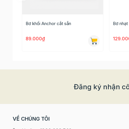
chế biến bơ liền trong quá trình làm bánh khi b
Cách làm bánh quy bơ cho bé với Bơ v
Bơ khối Anchor cắt sẵn
Bơ nhạt
Nguyên liệu cần chuẩn bị:
- 500g
bột mì
89.000₫
129.00
- 100g bơ lạt
- 300g
đường cát
- 2 quả trứng gà
- 100ml
sữa tươi
- 1 muỗng cà phê
vani
Đăng ký nhận cô
VỀ CHÚNG TÔI