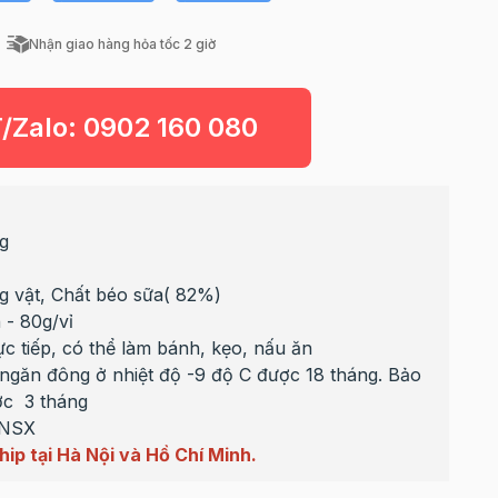
Nhận giao hàng hỏa tốc 2 giờ
T/Zalo:
0902 160 080
g
g vật, Chất béo sữa( 82%)
n - 80g/vỉ
c tiếp, có thể làm bánh, kẹo, nấu ăn
ngăn đông ở nhiệt độ -9 độ C được 18 tháng. Bảo
ợc 3 tháng
 NSX
hip tại Hà Nội và Hồ Chí Minh.