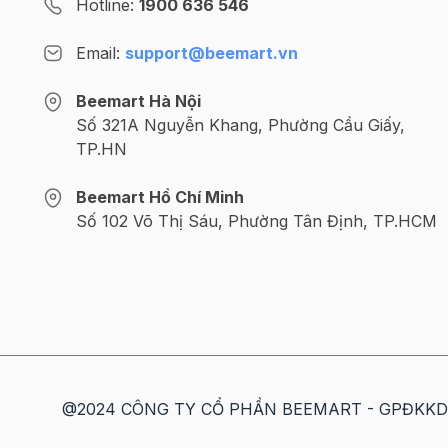
Hotline:
1900 636 546
Email:
support@beemart.vn
Beemart Hà Nội
Số 321A Nguyễn Khang, Phường Cầu Giấy,
TP.HN
Beemart Hồ Chí Minh
Hướng dẫn cách làm:
Số 102 Võ Thị Sáu, Phường Tân Định, TP.HCM
Bước 1:
Trộn bơ với đường cát cho đến khi bơ 
Bước 2:
Tiếp đó, cho trứng gà, sữa tươi và vani
Bước 3
: Cho từ từ bột mì vào trong hỗn hợp bơ 
vào một lúc vì như vậy bột sẽ bị vón cục. Sau đ
vào tay.
Bước 4:
Bột đã nhào xong đem để ra mặt phẳng
@2024 CÔNG TY CỔ PHẦN BEEMART - GPĐKKD số: 
khuôn tạo hình
để tạo hình cho bánh thêm đẹp m