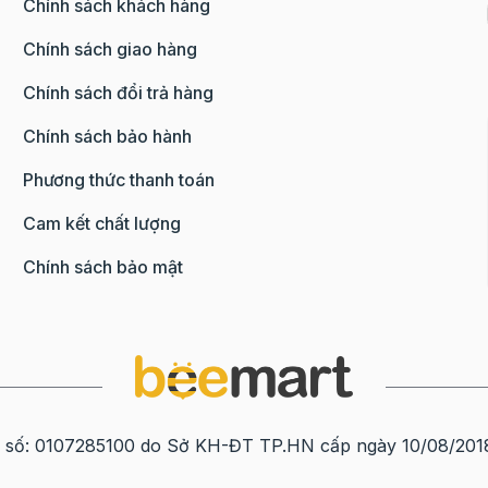
Chính sách khách hàng
Chính sách giao hàng
Chính sách đổi trả hàng
Chính sách bảo hành
Phương thức thanh toán
Cam kết chất lượng
và đường hòa quyện vào nhau.
Chính sách bảo mật
 vào đánh tan đều ta có hỗn hợp bơ sữa.
sữa, dùng cái rây để rây bột nhé. Chúng ta không nên đổ h
ó các bạn nhào nặn đến khi bột mịn, dẻo và bột không bị 
 sạch và cán bột thành mảng bột mỏng từ khoảng 3-5mm.
0107285100 do Sở KH-ĐT TP.HN cấp ngày 10/08/2018 tạ
ắt.