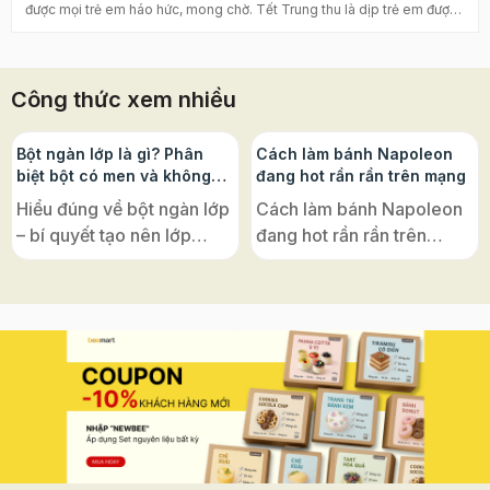
Công thức xem nhiều
Bột ngàn lớp là gì? Phân
Cách làm bánh Napoleon
biệt bột có men và không
đang hot rần rần trên mạng
men, ứng dụng phổ biến
Hiểu đúng về bột ngàn lớp
Cách làm bánh Napoleon
– bí quyết tạo nên lớp
đang hot rần rần trên
bánh giòn tan, xốp nhẹ
mạng – hoá ra lại cực dễ
đặc trưng của ẩm thực
với đế bánh ngàn lớp Puff
châu Âu Nếu bạn từng mê
Pastry! Vì sao bánh có tên
mẩn những chiếc croissant
là “Napoleon”? Nghe đến
vàng ruộm, bánh
“Napoleon”, nhiều người
Napoleon giòn rụm, hay
thường nghĩ ngay đến vị
chiếc vol-au-vent nhỏ xinh
hoàng đế lừng danh của
bày trong tiệc trà, thì tất cả
Pháp. Nhưng thật ra, tên
đều có một “nguyên liệu
gọi ấy chỉ là một sự nhầm