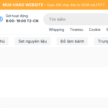
MUA HÀNG WEBSITE -
Giảm 25K ship đơn từ 500K mã FSTT
Giờ hoạt động
8:00- 19:00 T2-CN
Whipping
Tiramisu
Cookie
chủ
Set nguyên liệu
Đồ làm bánh
Trun