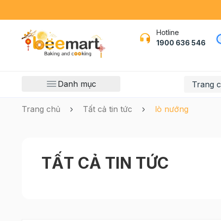
Hotline
1900 636 546
Danh mục
Trang 
Trang chủ
Tất cả tin tức
lò nướng
TẤT CẢ TIN TỨC