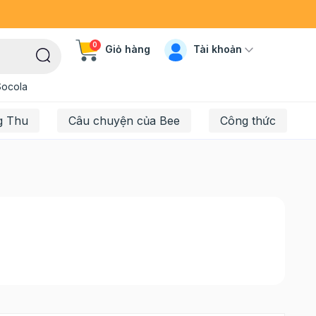
0
Tài khoản
Giỏ hàng
Socola
g Thu
Câu chuyện của Bee
Công thức