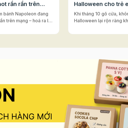
ot rần rần trên
Halloween cho trẻ 
m bánh Napoleon đang
Khi tháng 10 gõ cửa, khô
rần trên mạng – hoá ra lại
Halloween lại rộn ràng k
ới đế bánh ngàn lớp Puff
nơi – từ lớp học, trung tâ
Vì sao bánh có tên là
Anh cho tới những câu lạ
on”? Nghe đến
nhỏ. Đây luôn là dịp để m
on”, nhiều người thường
cùng hóa thân, vui chơi v
y đến vị hoàng đế lừng
nối. Và nếu bạn đang tìm
 Pháp. Nhưng thật ra,
hoạt động Halloween vừa 
ấy chỉ là một sự nhầm lẫn
vừa an toàn, vừa dễ tổ ch
rong lịch sử ẩm thực. Bánh
những buổi workshop là
n vốn có tên gốc là
sẽ là gợi ý tuyệt vời. Khô
euille”, nghĩa là “ngàn lớp
mang lại niềm vui khi đượ
”. Món bánh này được
sáng tạo, hoạt động làm
ấy cảm hứng từ vùng
còn giúp trẻ rèn luyện sự
Ý), rồi lan sang Pháp và
léo, khả năng tập trung và
 là gâteau napolitain –
thần làm việc nhóm – tất 
h kiểu Napoli”. Theo thời
diễn ra trong không khí