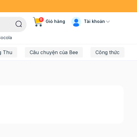
0
Tài khoản
Giỏ hàng
Socola
g Thu
Câu chuyện của Bee
Công thức