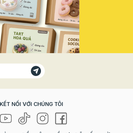
Vì sao
doanh thu mùa lễ hội năm nay! Vì
bánh
Sao Bạn Không Thể Đứng Ngoài
 với các
"Sân Khấu" Này? Trong các dịp
trò chơi
lễ lớn, đặc biệt là ngày Quốc
orkshop
khánh, tâm lý khách hàng có sự
rải
thay đổi rõ rệt: Nhu cầu "check-
ưng lại
in" tăng vọt: Khách hàng, đặc
à cả
biệt là giới trẻ, luôn tìm kiếm
 “tự tay
những sản phẩm, không gian
 là
mang đậm tinh thần lễ hội để
ng mang
chụp ảnh và chia sẻ lên mạng xã
hội. Sẵn sàng chi tiêu cho trải
loween
nghiệm: Họ không chỉ mua một
chiếc bánh, một ly nước, mà họ
ợp cho
mua cả không khí, cảm xúc và
KẾT NỐI VỚI CHÚNG TÔI
niềm tự hào. Ưu tiên các sản
hỉ cần
phẩm phiên bản giới hạn (Limited
 mọi
Edition): Yếu tố độc đáo, chỉ xuất
hiện trong mùa lễ sẽ kích thích