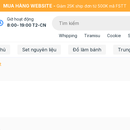
MUA HÀNG WEBSITE -
Giảm 25K ship đơn từ 500K mã FSTT
Giờ hoạt động
8:00- 19:00 T2-CN
Whipping
Tiramisu
Cookie
chủ
Set nguyên liệu
Đồ làm bánh
Trun
t