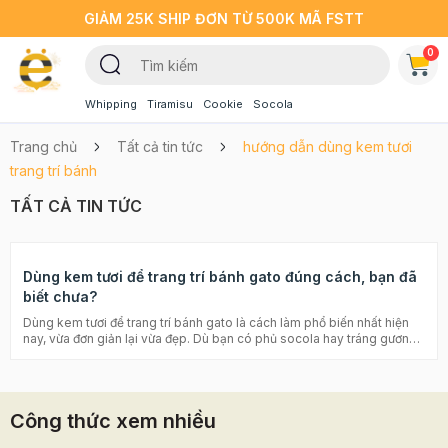
GIẢM 25K SHIP ĐƠN TỪ 500K MÃ FSTT
0
Whipping
Tiramisu
Cookie
Socola
Trang chủ
Tất cả tin tức
hướng dẫn dùng kem tươi
trang trí bánh
TẤT CẢ TIN TỨC
Dùng kem tươi để trang trí bánh gato đúng cách, bạn đã
biết chưa?
Dùng kem tươi để trang trí bánh gato là cách làm phổ biến nhất hiện
nay, vừa đơn giản lại vừa đẹp. Dù bạn có phủ socola hay tráng gương
cho bánh thì cách làm này vẫn rất được ưa chuộng. Vậy làm thế nào để
trang trí bánh gato đúng cách bằng kem tươi, hãy để Beemart bật mí
cho bạn nhé! A. Phân biệt Topping Cream và Whipping Cream Để
trang trí bánh gato đúng cách, trước tiên bạn cần phân biệt được hai
Công thức xem nhiều
loại kem tươi thông dụng nhất hiện nay là Whipping Cream và
Topping Cream. Đặc biệt với những ai mới chập chững vào nghề bánh