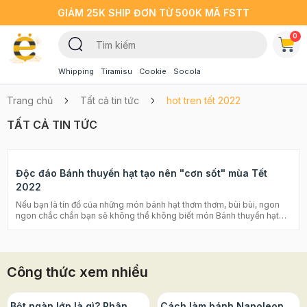
GIẢM 25K SHIP ĐƠN TỪ 500K MÃ FSTT
0
Whipping
Tiramisu
Cookie
Socola
Trang chủ
Tất cả tin tức
hot tren tết 2022
TẤT CẢ TIN TỨC
Độc đáo Bánh thuyền hạt tạo nên "cơn sốt" mùa Tết
2022
Nếu bạn là tín đồ của những món bánh hạt thơm thơm, bùi bùi, ngon
ngon chắc chắn bạn sẽ không thể không biết món Bánh thuyền hạt
dinh dưỡng HOT rần rần mà các cộng đồng mạng chia sẻ năm vừa rồi.
Những chiếc bánh xinh xẻo với phần đế hình dáng chiếc thuyền mỏng,
xốp cùng lớp hạt bùi bùi kèm theo sốt caramel ngọt ngào. Cách làm
món bánh thuyền khá dễ và thời gian làm rất nhanh, hãy cùng
Công thức xem nhiều
Beemart khám phá món bánh hot trend này nhé! >>> Xem thêm:
Bánh biscotti là gì? Công thức làm bánh biscotti đổi vị thơm ngon
Bánh ngói hạnh nhân: cách làm cực ngon và đơn giản với nồi chiên
không dầu Kẹo Nougat ăn kiêng - ăn hoài không sợ béo Bánh
Bột ngàn lớp là gì? Phân
Cách làm bánh Napoleon