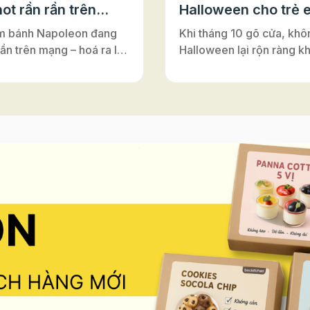
ot rần rần trên
sự khó khăn. Biết được điều khó khăn này
Halloween cho trẻ 
nên hôm nay Beemart sẽ giới thiệu đến bạn
m bánh Napoleon đang
Khi tháng 10 gõ cửa, khô
một công thức làm không phải nhồi bột nhé.
rần trên mạng – hoá ra lại
Halloween lại rộn ràng k
Cùng theo dõi bài viết để tìm hiểu cách làm
ới đế bánh ngàn lớp Puff
nơi – từ lớp học, trung tâ
bánh mì không cần nhồi bột nhé! Đặc biệt
Vì sao bánh có tên là
Anh cho tới những câu lạ
công thức này có thể làm để qua đêm, tối nay
on”? Nghe đến
làm rồi sáng mai dậy nướng, giúp bạn tiết kiệm
nhỏ. Đây luôn là dịp để m
nhiều công sức mà lại có thể thưởng thức
on”, nhiều người thường
cùng hóa thân, vui chơi v
được những chiếc bánh mì nóng hổi ngay
y đến vị hoàng đế lừng
nối. Và nếu bạn đang tìm
sáng sớm hôm sau nhé. Giờ thì vào ngay cách
 Pháp. Nhưng thật ra,
hoạt động Halloween vừa 
làm bánh mì không cần nhồi bột nào!! Nguyên
ấy chỉ là một sự nhầm lẫn
vừa an toàn, vừa dễ tổ ch
liệu: - 400g bột mì số 13 - 230g nước - 1 quả
rong lịch sử ẩm thực. Bánh
những buổi workshop là
trứng gà - 5g men ngọt - 8g đường - 5g muối
n vốn có tên gốc là
sẽ là gợi ý tuyệt vời. Khô
Dụng cụ làm bánh - Tô trộn - Spatula - Bình
euille”, nghĩa là “ngàn lớp
mang lại niềm vui khi đượ
xịt - Tấm nhào bột - Màng bọc thực phẩm -
”. Món bánh này được
sáng tạo, hoạt động làm
Khay nướng bánh Cách làm bánh mì không
ấy cảm hứng từ vùng
còn giúp trẻ rèn luyện sự
cần nhồi bột Bước 1: Trộn nguyên liệu: Nếu
Ý), rồi lan sang Pháp và
léo, khả năng tập trung và
bạn muốn sáng mai có bánh nóng ăn luôn thì
 là gâteau napolitain –
từ tối bạn sẽ trộn tất cả các nguyên liệu trên
thần làm việc nhóm – tất 
vào 1 cái âu và trộn đều. Trộn đến khi thấy
h kiểu Napoli”. Theo thời
diễn ra trong không khí