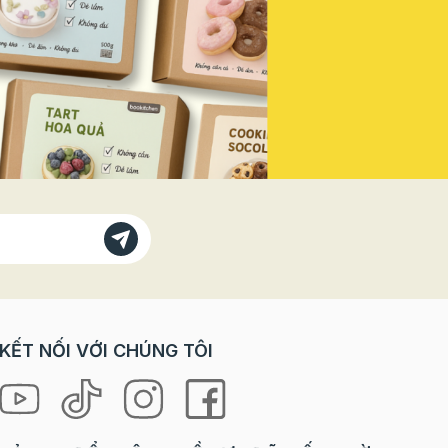
Vì sao
doanh thu mùa lễ hội năm nay! Vì
bánh
Sao Bạn Không Thể Đứng Ngoài
 với các
"Sân Khấu" Này? Trong các dịp
trò chơi
lễ lớn, đặc biệt là ngày Quốc
orkshop
khánh, tâm lý khách hàng có sự
rải
thay đổi rõ rệt: Nhu cầu "check-
ưng lại
in" tăng vọt: Khách hàng, đặc
à cả
biệt là giới trẻ, luôn tìm kiếm
 “tự tay
những sản phẩm, không gian
 là
mang đậm tinh thần lễ hội để
ng mang
chụp ảnh và chia sẻ lên mạng xã
hội. Sẵn sàng chi tiêu cho trải
loween
nghiệm: Họ không chỉ mua một
chiếc bánh, một ly nước, mà họ
ợp cho
mua cả không khí, cảm xúc và
KẾT NỐI VỚI CHÚNG TÔI
niềm tự hào. Ưu tiên các sản
hỉ cần
phẩm phiên bản giới hạn (Limited
 mọi
Edition): Yếu tố độc đáo, chỉ xuất
hiện trong mùa lễ sẽ kích thích