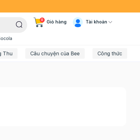
0
Tài khoản
Giỏ hàng
Socola
g Thu
Câu chuyện của Bee
Công thức