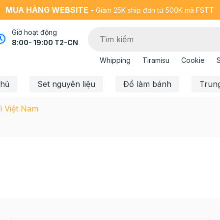
MUA HÀNG WEBSITE -
Giảm 25K ship đơn từ 500K mã FSTT
Giờ hoạt động
8:00- 19:00 T2-CN
Whipping
Tiramisu
Cookie
chủ
Set nguyên liệu
Đồ làm bánh
Trun
ì Việt Nam