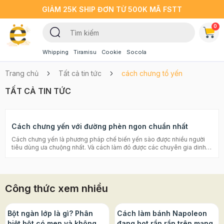
GIẢM 25K SHIP ĐƠN TỪ 500K MÃ FSTT
0
Whipping
Tiramisu
Cookie
Socola
Trang chủ
Tất cả tin tức
cách chưng tổ yến
TẤT CẢ TIN TỨC
Cách chưng yến với đường phèn ngon chuẩn nhất
Cách chưng yến là phương pháp chế biến yến sào được nhiều người
tiêu dùng ưa chuộng nhất. Và cách làm đó được các chuyên gia dinh
dưỡng đánh giá cao. Yến sào chế biến theo phương pháp chưng với
đường phèn này đảm bảo được hương vị thơm ngon tự nhiên, và thành
phần dưỡng chất được lưu giữ trọn vẹn nhất. Hãy cùng bắt tay vào bếp
làm cùng Beemart ngay thôi nào! Chè dưỡng nhan có thật sự tốt như
Công thức xem nhiều
lời đồn? Bột ngũ cốc dinh dưỡng được làm như thế nào, bạn đã biết
chưa? Cách chưng yến với đường phèn vô cùng bổ dưỡng Hiện nay,
trên phương tiện thông tin xã hội, sách báo tạp chí có rất nhiều hướng
dẫn chưng yến. Tuy nhiên không phải hướng dẫn nào cũng chính xác
Bột ngàn lớp là gì? Phân
Cách làm bánh Napoleon
và chi tiết nhất. Dưới đây là cách chưng yến cho bé đơn giản và hiệu
biệt bột có men và không
đang hot rần rần trên mạng